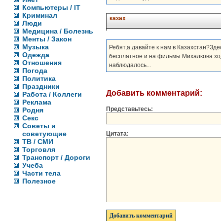
Компьютеры / IT
Криминал
казах
Люди
Медицина / Болезнь
Менты / Закон
Музыка
Ребят,а давайте к нам в Казахстан?Зде
Одежда
бесплатное и на фильмы Михалкова хо
Отношения
наблюдалось...
Погода
Политика
Праздники
Добавить комментарий:
Работа / Коллеги
Реклама
Представьтесь:
Родня
Секс
Советы и
советующие
Цитата:
ТВ / СМИ
Торговля
Транспорт / Дороги
Учеба
Части тела
Полезное