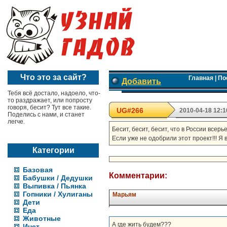
Что это за сайт?
Главная
|
По
Добавить
Тебя всё достало, надоело, что-
то раздражает, или попросту
говоря, бесит? Тут все такие.
UG#266
2010-04-18 12:1
Поделись с нами, и станет
легче.
Бесит, бесит, бесит, что в России все
Если уже не одобрили этот проект!!! Я в
Категории
Базовая
Комментарии:
Бабушки / Дедушки
Выпивка / Пьянка
Гопники / Хулиганы
Марьям
Дети
Еда
Животные
А где жить будем???
Инет