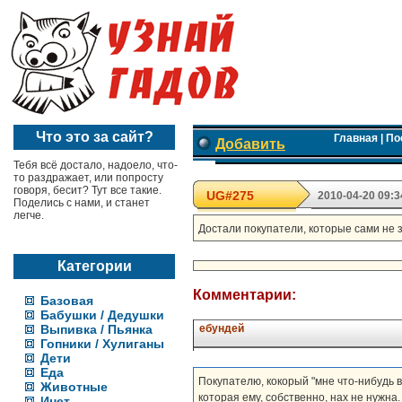
Что это за сайт?
Главная
|
По
Добавить
Тебя всё достало, надоело, что-
то раздражает, или попросту
говоря, бесит? Тут все такие.
UG#275
2010-04-20 09:3
Поделись с нами, и станет
легче.
Достали покупатели, которые сами не 
Категории
Комментарии:
Базовая
Бабушки / Дедушки
Выпивка / Пьянка
ебундей
Гопники / Хулиганы
Дети
Еда
Покупателю, кокорый "мне что-нибудь в
Животные
которая ему, собственно, нах не нужна.
Инет