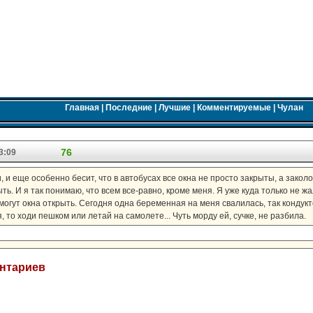
Главная
|
Последние
|
Лучшие
|
Комментируемые
|
Чулан
76
3:09
и еще особенно бесит, что в автобусах все окна не просто закрыты, а заколо
ь. И я так понимаю, что всем все-равно, кроме меня. Я уже куда только не ж
 могут окна открыть. Сегодня одна беременная на меня свалилась, так кондук
 то ходи пешком или летай на самолете... Чуть морду ей, сучке, не разбила.
ентариев