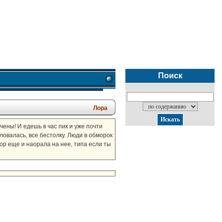
Поиск
Лора
чены! И едешь в час пик и уже почти
аловалась, все бестолку. Люди в обморок
тор еще и наорала на нее, типа если ты