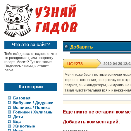
Что это за сайт?
Добавить
Тебя всё достало, надоело, что-
то раздражает, или попросту
говоря, бесит? Тут все такие.
UG#278
2010-04-20 12:0
Поделись с нами, и станет
легче.
Меня тоже бесят потные вонючие люди, 
теряешь сознание, а форточку не открыт
падают, а ни кондукторы, ни мужики не
Категории
такая чувствительная вся и изнеженная,
Базовая
Бабушки / Дедушки
Выпивка / Пьянка
Еще никто не оставил комм
Гопники / Хулиганы
Дети
Еда
Добавить комментарий:
Животные
Инет