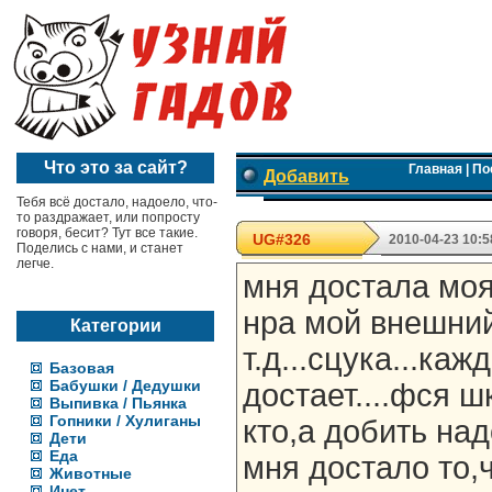
Что это за сайт?
Главная
|
По
Добавить
Тебя всё достало, надоело, что-
то раздражает, или попросту
говоря, бесит? Тут все такие.
UG#326
2010-04-23 10:5
Поделись с нами, и станет
легче.
мня достала моя к
нра мой внешний
Категории
т.д...сцука...ка
Базовая
Бабушки / Дедушки
достает....фся ш
Выпивка / Пьянка
Гопники / Хулиганы
кто,а добить над
Дети
Еда
мня достало то,ч
Животные
Инет