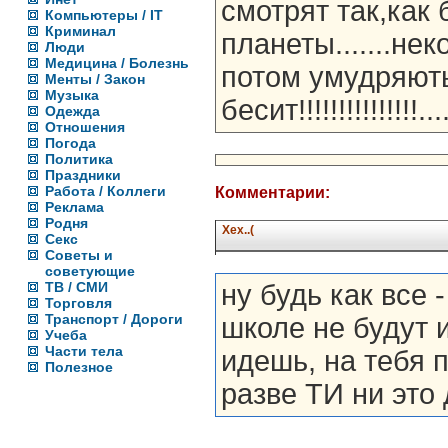
смотрят так,как 
Компьютеры / IT
Криминал
планеты.......не
Люди
Медицина / Болезнь
потом умудряють
Менты / Закон
Музыка
бесит!!!!!!!!!!!!!!!....
Одежда
Отношения
Погода
Политика
Праздники
Работа / Коллеги
Комментарии:
Реклама
Родня
Хех..(
Секс
Советы и
советующие
ТВ / СМИ
ну будь как все 
Торговля
Транспорт / Дороги
школе не будут 
Учеба
Части тела
идешь, на тебя п
Полезное
разве ТИ ни это