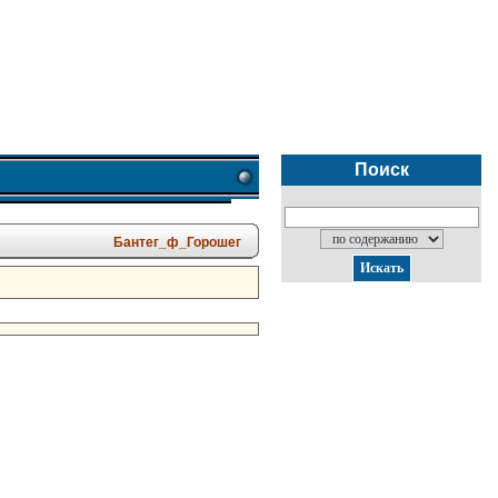
Поиск
Бантег_ф_Горошег