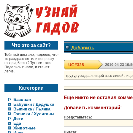
Что это за сайт?
Добавить
Тебя всё достало, надоело, что-
то раздражает, или попросту
говоря, бесит? Тут все такие.
UG#328
2010-04-23 10:5
Поделись с нами, и станет
легче.
тру,ту,ту задрал лицей всьо лицей,лиц
Категории
Еще никто не оставил комм
Базовая
Бабушки / Дедушки
Добавить комментарий:
Выпивка / Пьянка
Гопники / Хулиганы
Представьтесь:
Дети
Еда
Животные
Цитата:
Инет