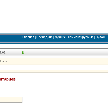
Главная
|
Последние
|
Лучшие
|
Комментируемые
|
Чулан
8
9:02
ей >_<
ентариев