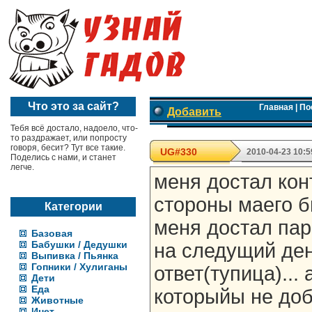
Что это за сайт?
Главная
|
По
Добавить
Тебя всё достало, надоело, что-
то раздражает, или попросту
говоря, бесит? Тут все такие.
UG#330
2010-04-23 10:5
Поделись с нами, и станет
легче.
меня достал кон
стороны маего б
Категории
меня достал паре
Базовая
Бабушки / Дедушки
на следущий ден
Выпивка / Пьянка
Гопники / Хулиганы
ответ(тупица)...
Дети
Еда
которыйы не доб
Животные
Инет