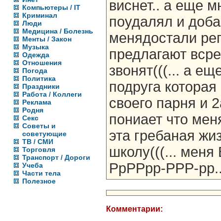
виснет.. а еще м
Компьютеры / IT
Криминал
поудалял и доба
Люди
Медицина / Болезнь
менядостали ре
Менты / Закон
Музыка
предлагают всре
Одежда
Отношения
звонят(((... а е
Погода
Политика
подруга которая
Праздники
Работа / Коллеги
своего парня и 2
Реклама
Родня
пониает что мен
Секс
Советы и
эта гребаная жиз
советующие
ТВ / СМИ
школу(((... мен
Торговля
Транспорт / Дороги
РрРРрр-РРР-рр..
Учеба
Части тела
Полезное
Комментарии: