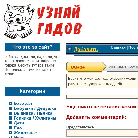
Что это за сайт?
Главная
|
Посл
Добавить
Тебя всё достало, надоело, что-
то раздражает, или попросту
говоря, бесит? Тут все такие.
UG#34
2010-04-13 22:3
Поделись с нами, и станет
легче.
Бесит, что мой друг-однокурсник уходит
работе нет укороченных дней!
Категории
Базовая
Еще никто не оставил комм
Бабушки / Дедушки
Выпивка / Пьянка
Добавить комментарий:
Гопники / Хулиганы
Дети
Представьтесь:
Еда
Животные
Инет