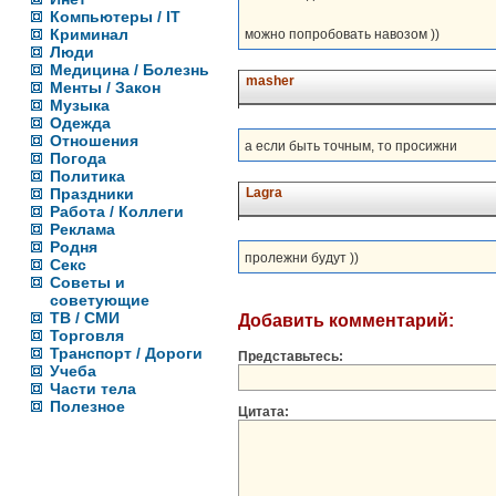
Компьютеры / IT
Криминал
можно попробовать навозом ))
Люди
Медицина / Болезнь
masher
Менты / Закон
Музыка
Одежда
Отношения
а если быть точным, то просижни
Погода
Политика
Праздники
Lagra
Работа / Коллеги
Реклама
Родня
пролежни будут ))
Секс
Советы и
советующие
ТВ / СМИ
Добавить комментарий:
Торговля
Транспорт / Дороги
Представьтесь:
Учеба
Части тела
Полезное
Цитата: