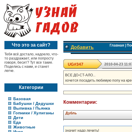
Что это за сайт?
Главная
|
По
Добавить
Тебя всё достало, надоело, что-
то раздражает, или попросту
говоря, бесит? Тут все такие.
UG#347
2010-04-23 11:0
Поделись с нами, и станет
легче.
ВСЕ ДО-СТ-АЛО...
хочется посадить любимую попу на кресл
Категории
Базовая
Комментарии:
Бабушки / Дедушки
Выпивка / Пьянка
Гопники / Хулиганы
Дубль
Дети
Еда
Животные
значит надо лечить!
Инет