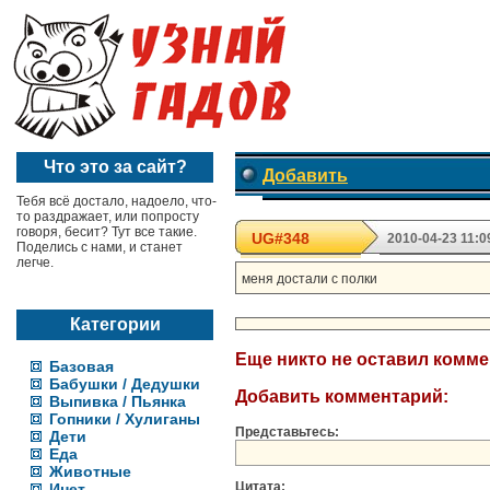
Что это за сайт?
Добавить
Тебя всё достало, надоело, что-
то раздражает, или попросту
говоря, бесит? Тут все такие.
UG#348
2010-04-23 11:0
Поделись с нами, и станет
легче.
меня достали с полки
Категории
Еще никто не оставил комм
Базовая
Бабушки / Дедушки
Добавить комментарий:
Выпивка / Пьянка
Гопники / Хулиганы
Представьтесь:
Дети
Еда
Животные
Цитата:
Инет