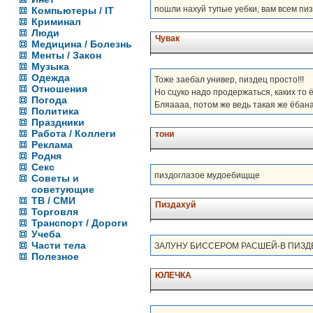
пошли нахуй тупые уебки, вам всем пи
Компьютеры / IT
Криминал
Люди
Чувак
Медицина / Болезнь
Менты / Закон
Музыка
Одежда
Тоже заебал универ, пиздец просто!!!
Отношения
Но сцуко надо продержаться, каких то 
Погода
Бляаааа, потом же ведь такая же ёбана
Политика
Праздники
Работа / Коллеги
тони
Реклама
Родня
Секс
пиздоглазое мудоебищще
Советы и
советующие
ТВ / СМИ
Пиздахуй
Торговля
Транспорт / Дороги
Учеба
Части тела
ЗАЛУНУ БИССЕРОМ РАСШЕЙ-В ПИЗД
Полезное
ЮЛЕЧКА