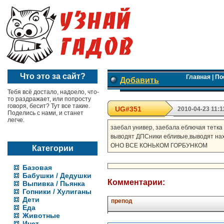
Что это за сайт?
Главная
|
По
Добавить
Тебя всё достало, надоело, что-
то раздражает, или попросту
говоря, бесит? Тут все такие.
UG#351
2010-04-23 11:1
Поделись с нами, и станет
легче.
заебал универ, заебала еблючая тетка 
выводят ДПСники ебливые,выводят нах
ОНО ВСЕ КОНЬКОМ ГОРБУНКОМ
Категории
Базовая
Бабушки / Дедушки
Комментарии:
Выпивка / Пьянка
Гопники / Хулиганы
Дети
препод
Еда
Животные
Инет