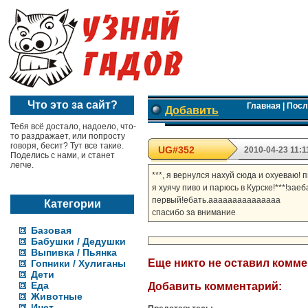
Что это за сайт?
Главная
|
Посл
Добавить
Тебя всё достало, надоело, что-
то раздражает, или попросту
говоря, бесит? Тут все такие.
UG#352
2010-04-23 11:1
Поделись с нами, и станет
легче.
***, я вернулся нахуй сюда и охуеваю! 
я хуячу пиво и парюсь в Курске!***!зае
первый!ебать.ааааааааааааааа
Категории
спасибо за внимание
Базовая
Бабушки / Дедушки
Выпивка / Пьянка
Еще никто не оставил комм
Гопники / Хулиганы
Дети
Еда
Добавить комментарий:
Животные
Инет