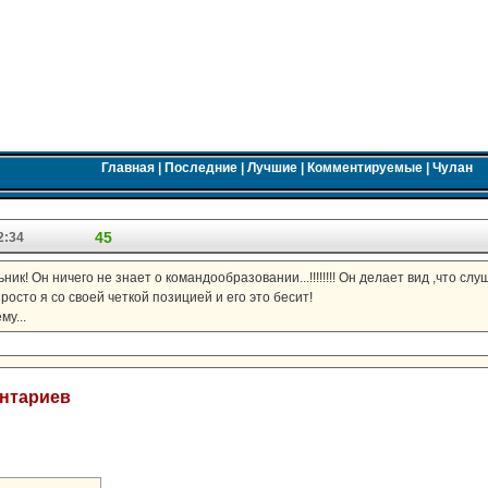
Главная
|
Последние
|
Лучшие
|
Комментируемые
|
Чулан
45
2:34
ик! Он ничего не знает о командообразовании...!!!!!!!! Он делает вид ,что слу
росто я со своей четкой позицией и его это бесит!
му...
ентариев