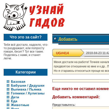
Что это за сайт?
Добавить
Тебя всё достало, надоело, что-
то раздражает, или попросту
говоря, бесит? Тут все такие.
UG#414
2010-04-23 11:4
Поделись с нами, и станет
легче.
Меня достали на работе! Точнее начальн
предвзятое отношение ко мне и к др.. П
Но я стараюсь относиться проще ко все
Категории
Базовая
Бабушки / Дедушки
Еще никто не оставил комм
Выпивка / Пьянка
Гопники / Хулиганы
Добавить комментарий:
Дети
Еда
Животные
Представьтесь:
Инет