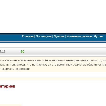
Главная
|
Последние
|
Лучшие
|
Комментируемые
|
Чулан
50
5:19
шь все нюансы и аспекты своих обязанностей и вознаграждения. Бесит то, что 
лем, ты понимаешь, что потихоньку за это время твои реальные обязанности
 ты делать не должен!
ентариев