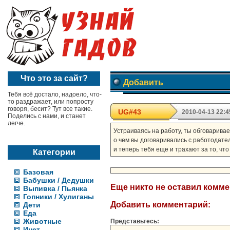
Что это за сайт?
Добавить
Тебя всё достало, надоело, что-
то раздражает, или попросту
говоря, бесит? Тут все такие.
UG#43
2010-04-13 22:4
Поделись с нами, и станет
легче.
Устраиваясь на работу, ты обговаривае
о чем вы договаривались с работодате
и теперь тебя еще и трахают за то, что
Категории
Базовая
Бабушки / Дедушки
Еще никто не оставил комм
Выпивка / Пьянка
Гопники / Хулиганы
Добавить комментарий:
Дети
Еда
Животные
Представьтесь:
Инет