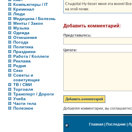
Стыдоба! Ну бесит меня эта возня! Все
Компьютеры / IT
Криминал
на этой почве.
Люди
Медицина / Болезнь
Менты / Закон
Добавить комментарий:
Музыка
Одежда
Представьтесь:
Отношения
Погода
Политика
Цитата:
Праздники
Работа / Коллеги
Реклама
Родня
Секс
Советы и
советующие
ТВ / СМИ
Торговля
Транспорт / Дороги
Учеба
Части тела
Полезное
Добавляя комментарии, вы соглашаетес
Главная
|
Последние
|
Л