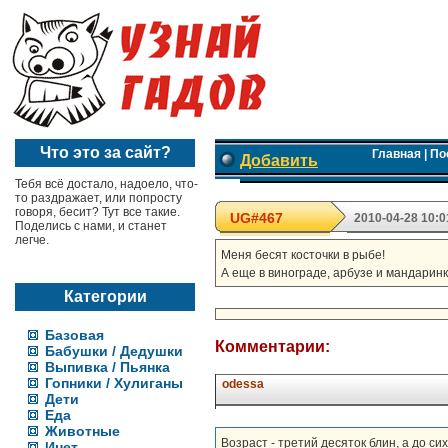
Что это за сайт?
Главная
|
По
Добавить
Тебя всё достало, надоело, что-
то раздражает, или попросту
говоря, бесит? Тут все такие.
UG#467
2010-04-28 10:0
Поделись с нами, и станет
легче.
Меня бесят косточки в рыбе!
А еще в винограде, арбузе и мандаринк
Категории
Базовая
Комментарии:
Бабушки / Дедушки
Выпивка / Пьянка
Гопники / Хулиганы
odessa
Дети
Еда
Животные
Возраст - третий десяток блин, а до си
Инет