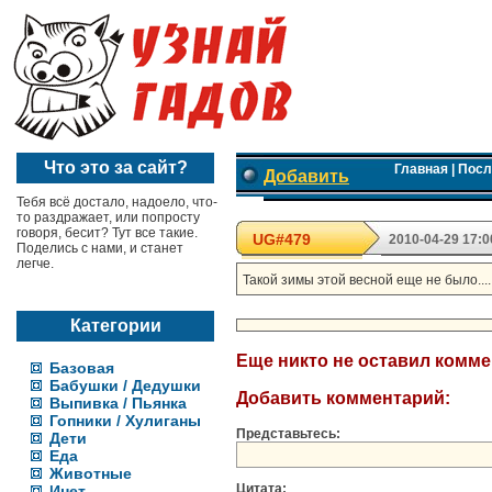
Что это за сайт?
Главная
|
Посл
Добавить
Тебя всё достало, надоело, что-
то раздражает, или попросту
говоря, бесит? Тут все такие.
UG#479
2010-04-29 17:0
Поделись с нами, и станет
легче.
Такой зимы этой весной еще не было....
Категории
Еще никто не оставил комм
Базовая
Бабушки / Дедушки
Добавить комментарий:
Выпивка / Пьянка
Гопники / Хулиганы
Представьтесь:
Дети
Еда
Животные
Цитата:
Инет