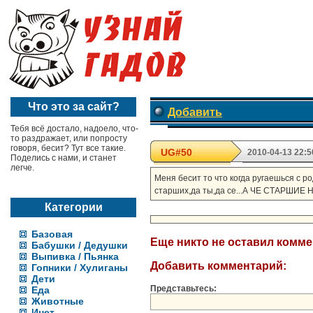
Что это за сайт?
Добавить
Тебя всё достало, надоело, что-
то раздражает, или попросту
говоря, бесит? Тут все такие.
UG#50
2010-04-13 22:5
Поделись с нами, и станет
легче.
Меня бесит то что когда ругаешься с р
старших,да ты,да се...А ЧЕ СТАРШ
Категории
Базовая
Еще никто не оставил комм
Бабушки / Дедушки
Выпивка / Пьянка
Добавить комментарий:
Гопники / Хулиганы
Дети
Представьтесь:
Еда
Животные
Инет