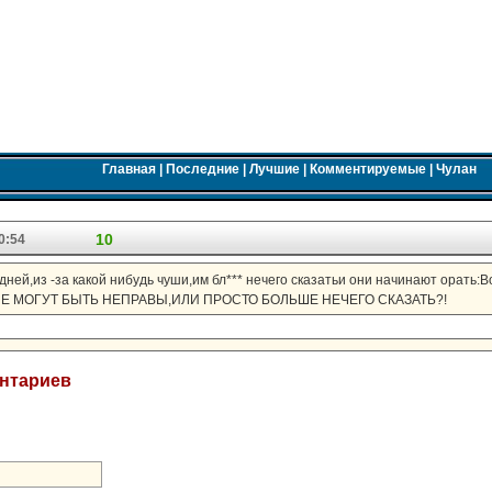
Главная
|
Последние
|
Лучшие
|
Комментируемые
|
Чулан
10
0:54
одней,из -за какой нибудь чуши,им бл*** нечего сказатьи они начинают орать:
ИЕ НЕ МОГУТ БЫТЬ НЕПРАВЫ,ИЛИ ПРОСТО БОЛЬШЕ НЕЧЕГО СКАЗАТЬ?!
ентариев