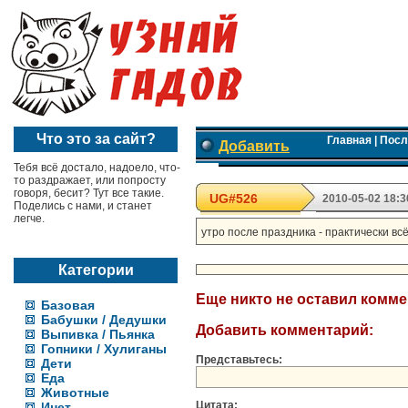
Что это за сайт?
Главная
|
Посл
Добавить
Тебя всё достало, надоело, что-
то раздражает, или попросту
говоря, бесит? Тут все такие.
UG#526
2010-05-02 18:3
Поделись с нами, и станет
легче.
утро после праздника - практически вс
Категории
Еще никто не оставил комм
Базовая
Бабушки / Дедушки
Добавить комментарий:
Выпивка / Пьянка
Гопники / Хулиганы
Представьтесь:
Дети
Еда
Животные
Цитата:
Инет