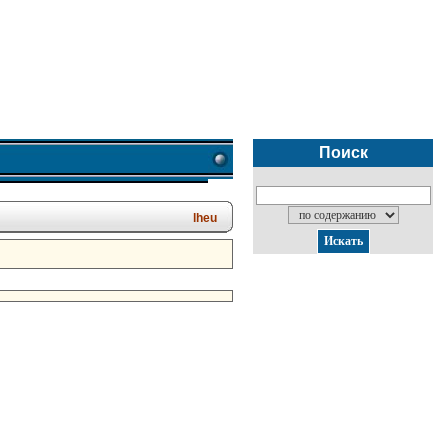
Поиск
lheu