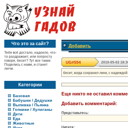
Что это за сайт?
Добавить
Тебя всё достало, надоело, что-
то раздражает, или попросту
говоря, бесит? Тут все такие.
UG#554
2010-05-02 18:3
Поделись с нами, и станет
легче.
бесит, когда сохранил линк, с надеждой
Категории
Еще никто не оставил комм
Базовая
Бабушки / Дедушки
Добавить комментарий:
Выпивка / Пьянка
Гопники / Хулиганы
Представьтесь:
Дети
Еда
Животные
Цитата:
Инет