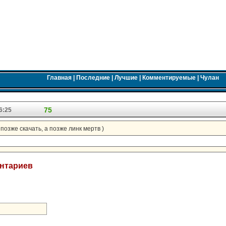
Главная
|
Последние
|
Лучшие
|
Комментируемые
|
Чулан
75
6:25
 позже скачать, а позже линк мертв )
ентариев