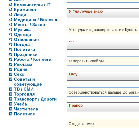
Компьютеры / IT
Криминал
Я #ля лучше знаю
Люди
Медицина / Болезнь
Менты / Закон
Музыка
Мозг удалить, заспиртовать и в Кунстк
Одежда
Отношения
"""
Погода
Политика
Праздники
Работа / Коллеги
заморозить свой ум
Реклама
Родня
Секс
Lady
Советы и
советующие
ТВ / СМИ
Совершенствоваться дальше, до Бога н
Торговля
Транспорт / Дороги
Учеба
Прапор
Части тела
Полезное
Сходи в армию