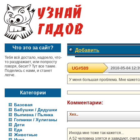
Что это за сайт?
Добавить
Тебя всё достало, надоело, что-
то раздражает, или попросту
говоря, бесит? Тут все такие.
UG#589
2010-05-04 12:3
Поделись с нами, и станет
легче.
У меня большая проблема. Мне кажется 
Категории
Комментарии:
Базовая
Бабушки / Дедушки
Выпивка / Пьянка
Хех..
Гопники / Хулиганы
Дети
Еда
Иногда мне тоже так кажется...
Животные
А 52 человека злятся и завидуют, считая
Инет