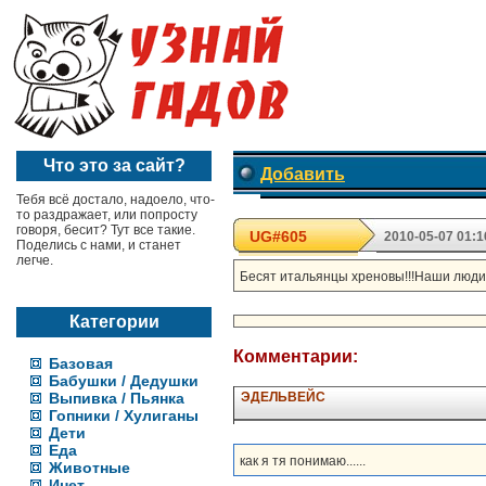
Что это за сайт?
Добавить
Тебя всё достало, надоело, что-
то раздражает, или попросту
говоря, бесит? Тут все такие.
UG#605
2010-05-07 01:1
Поделись с нами, и станет
легче.
Бесят итальянцы хреновы!!!Наши люди п
Категории
Комментарии:
Базовая
Бабушки / Дедушки
Выпивка / Пьянка
ЭДЕЛЬВЕЙС
Гопники / Хулиганы
Дети
Еда
как я тя понимаю......
Животные
Инет