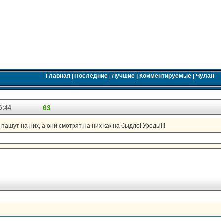
Главная
|
Последние
|
Лучшие
|
Комментируемые
|
Чулан
63
6:44
ашут на них, а они смотрят на них как на быдло! Уроды!!!