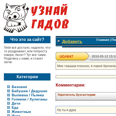
Что это за сайт?
Главная
|
По
Добавить
Тебя всё достало, надоело, что-
то раздражает, или попросту
говоря, бесит? Тут все такие.
UG#647
2010-05-12 15:1
Поделись с нами, и станет
легче.
Мне тааааак плооохо, я парня бросила, 
Категории
Комментарии:
Базовая
Бабушки / Дедушки
Выпивка / Пьянка
Укротитель бухгалтерии
Гопники / Хулиганы
Дети
Еда
Ну ты и дура
Животные
Инет