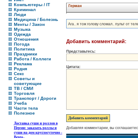
Компьютеры / IT
Герман
Криминал
Люди
Медицина / Болезнь
Менты / Закон
Ага.. я тож голову сломал.. пульт от тел
Музыка
Одежда
Отношения
Добавить комментарий:
Погода
Политика
Представьтесь:
Праздники
Работа / Коллеги
Реклама
Цитата:
Родня
Секс
Советы и
советующие
ТВ / СМИ
Торговля
Транспорт / Дороги
Учеба
Части тела
Полезное
Доставка суши и роллов в
Перми: заказать роллы и
Добавляя комментарии, вы соглашаетес
суши на дом круглосуточно -
Bento..