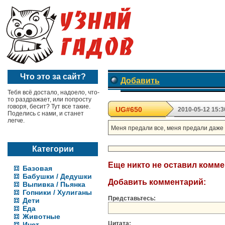
Что это за сайт?
Добавить
Тебя всё достало, надоело, что-
то раздражает, или попросту
говоря, бесит? Тут все такие.
UG#650
2010-05-12 15:3
Поделись с нами, и станет
легче.
Меня предали все, меня предали даже т
Категории
Еще никто не оставил комм
Базовая
Бабушки / Дедушки
Добавить комментарий:
Выпивка / Пьянка
Гопники / Хулиганы
Представьтесь:
Дети
Еда
Животные
Цитата:
Инет