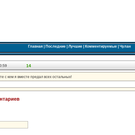
Главная
|
Последние
|
Лучшие
|
Комментируемые
|
Чулан
14
0:59
е с кем я вместе предал всех остальных!
ентариев