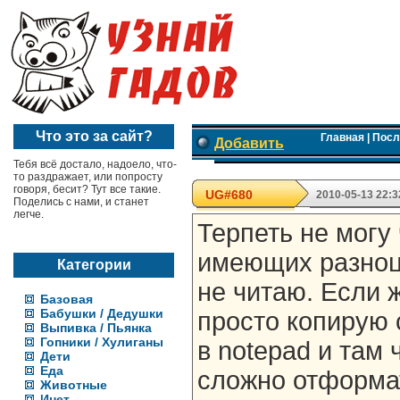
Что это за сайт?
Главная
|
Посл
Добавить
Тебя всё достало, надоело, что-
то раздражает, или попросту
говоря, бесит? Тут все такие.
UG#680
2010-05-13 22:3
Поделись с нами, и станет
легче.
Терпеть не могу 
имеющих разноц
Категории
не читаю. Если 
Базовая
Бабушки / Дедушки
просто копирую
Выпивка / Пьянка
Гопники / Хулиганы
в notepad и там 
Дети
Еда
сложно отформа
Животные
Инет