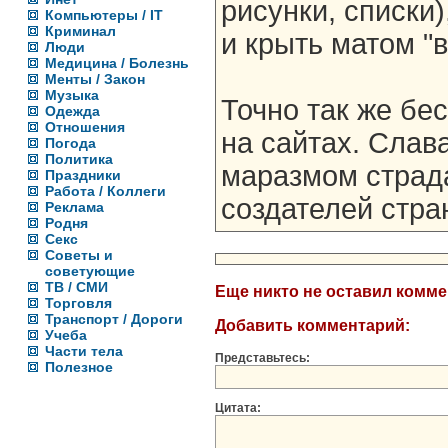
рисунки, списки)
Компьютеры / IT
Криминал
и крыть матом "
Люди
Медицина / Болезнь
Менты / Закон
Музыка
Точно так же бе
Одежда
Отношения
на сайтах. Слава
Погода
Политика
маразмом страда
Праздники
Работа / Коллеги
создателей стра
Реклама
Родня
Секс
Советы и
советующие
ТВ / СМИ
Еще никто не оставил комм
Торговля
Транспорт / Дороги
Добавить комментарий:
Учеба
Части тела
Представьтесь:
Полезное
Цитата: