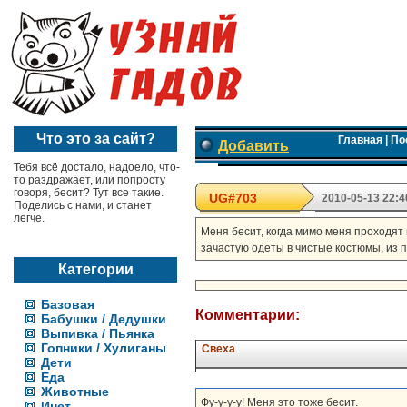
Что это за сайт?
Главная
|
По
Добавить
Тебя всё достало, надоело, что-
то раздражает, или попросту
говоря, бесит? Тут все такие.
UG#703
2010-05-13 22:4
Поделись с нами, и станет
легче.
Меня бесит, когда мимо меня проходят 
зачастую одеты в чистые костюмы, из п
Категории
Базовая
Комментарии:
Бабушки / Дедушки
Выпивка / Пьянка
Гопники / Хулиганы
Свеха
Дети
Еда
Животные
Фу-у-у-у! Меня это тоже бесит.
Инет