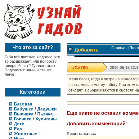
Что это за сайт?
Главная
|
Посл
Добавить
Тебя всё достало, надоело, что-
то раздражает, или попросту
говоря, бесит? Тут все такие.
UG#705
2010-05-13 22:4
Поделись с нами, и станет
легче.
Меня бесит, когда в метро на эскалато
слева, мешая моему забегу. При этом н
отходят, а оборачиваются и смотрят н
Категории
Базовая
Бабушки / Дедушки
Еще никто не оставил комм
Выпивка / Пьянка
Гопники / Хулиганы
Добавить комментарий:
Дети
Еда
Животные
Представьтесь:
Инет