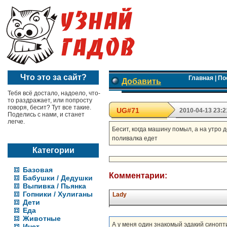
Что это за сайт?
Главная
|
По
Добавить
Тебя всё достало, надоело, что-
то раздражает, или попросту
говоря, бесит? Тут все такие.
UG#71
2010-04-13 23:2
Поделись с нами, и станет
легче.
Бесит, когда машину помыл, а на утро 
поливалка едет
Категории
Базовая
Комментарии:
Бабушки / Дедушки
Выпивка / Пьянка
Гопники / Хулиганы
Lady
Дети
Еда
Животные
А у меня один знакомый эдакий синопт
Инет