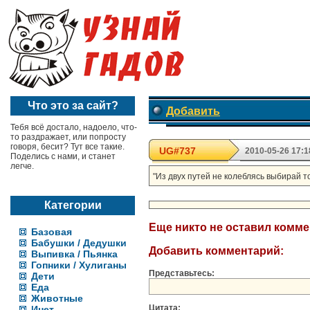
Что это за сайт?
Добавить
Тебя всё достало, надоело, что-
то раздражает, или попросту
говоря, бесит? Тут все такие.
UG#737
2010-05-26 17:1
Поделись с нами, и станет
легче.
"Из двух путей не колеблясь выбирай то
Категории
Еще никто не оставил комм
Базовая
Бабушки / Дедушки
Добавить комментарий:
Выпивка / Пьянка
Гопники / Хулиганы
Представьтесь:
Дети
Еда
Животные
Цитата:
Инет