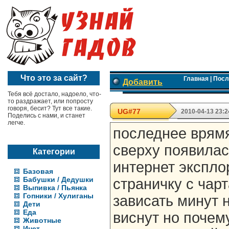
Что это за сайт?
Главная
|
Посл
Добавить
Тебя всё достало, надоело, что-
то раздражает, или попросту
говоря, бесит? Тут все такие.
UG#77
2010-04-13 23:2
Поделись с нами, и станет
легче.
последнее врямя
сверху появилас
Категории
интернет экспло
Базовая
Бабушки / Дедушки
страничку с чар
Выпивка / Пьянка
Гопники / Хулиганы
зависать минут н
Дети
Еда
виснут но почем
Животные
Инет