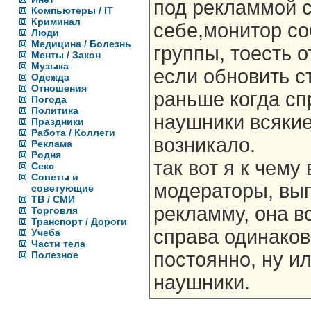
под рекламмой 
Компьютеры / IT
Криминал
себе,монитор со
Люди
Медицина / Болезнь
группы, тоесть 
Менты / Закон
Музыка
если обновить ст
Одежда
Отношения
раньше когда с
Погода
Политика
наушники всякие
Праздники
Работа / Коллеги
возникало.
Реклама
Родня
так вот я к чему
Секс
Советы и
модераторы, вып
советующие
ТВ / СМИ
рекламму, она в
Торговля
Транспорт / Дороги
справа одинаков
Учеба
Части тела
постоянно, ну и
Полезное
наушники.