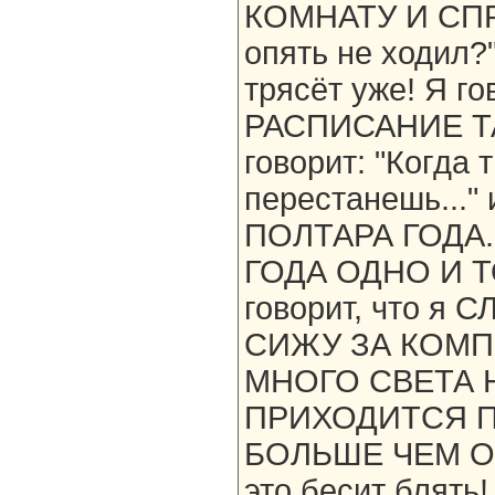
КОМНАТУ И СПР
опять не ходил?
трясёт уже! Я г
РАСПИСАНИЕ ТАК
говорит: "Когда 
перестанешь..."
ПОЛТАРА ГОДА.
ГОДА ОДНО И ТО
говорит, что 
СИЖУ ЗА КОМП
МНОГО СВЕТА Н
ПРИХОДИТСЯ П
БОЛЬШЕ ЧЕМ ОБ
это бесит бля