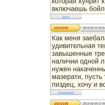
которая хуярит 
включаешь бойл
Дети
UG#2155
2013-05-12 19:5
Как меня заебал
удивительная т
завышенные тре
наличии одной л
нужен накаченны
мазерати, пусть
пиздец, хочу и в
Отношения
UG#2106
2013-02-04 17:4