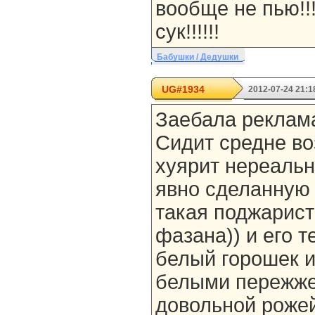
вообще не пью!!!!
сук!!!!!!
Бабушки / Дедушки
UG#1934
2012-07-24 21:1
Заебала реклам
Сидит средне во
хуярит нереальн
явно сделанную 
такая поджарист
фазана)) и его т
белый горошек 
белыми пережже
довольной роже