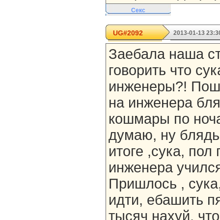
Секс
UG#2092
2013-01-13 23:3
Заебала наша ст
говорить что су
инженеры?! Пош
на инженера бля
кошмары по ноча
думаю, ну блядь
итоге ,сука, пол
инженера учился 
Пришлось , сука
идти, ебашить п
тысяч нахуй, что