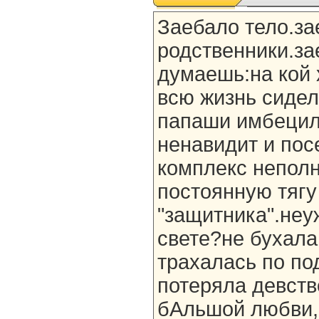
Заебало тело.за
родственники.за
думаешь:на кой 
всю жизнь сидел
папаши имбецил
ненавидит и пос
комплекс неполн
постоянную тягу
"защитника".неу
свете?не бухала
трахалась по по
потеряла девств
бАльшой любви,