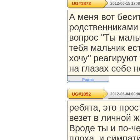
UG#1872
2012-06-15 17:4
А меня вот бесит
родственниками 
вопрос "Ты маль
тебя мальчик ест
хочу" реагируют 
на глазах себе н
Родня
UG#1852
2012-06-04 00:0
ребята, это прос
везет в личной ж
Вроде ты и по-ч
плоха, и симпат