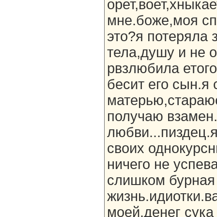
орет,воет,хныкае
мне.боже,моя спи
это?я потеряла 
тела,душу и не 
рвзлюбила етого
бесит его сын.я
матерью,стараюс
получаю взамен.
любви...пиздец.
своих однокурсн
ничего не успева
слишком бурная
жизнь.идиотки.в
моей.денег сука