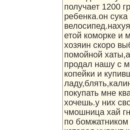
получает 1200 гр
ребенка.он сука
велосипед.нахуя,
етой коморке и 
хозяин скоро вы
помойной хаты,
продал нашу с м
копейки и купив
ладу,блять,кали
покупать мне ква
хочешь.у них сво
чмошница хай гн
по бомжатником