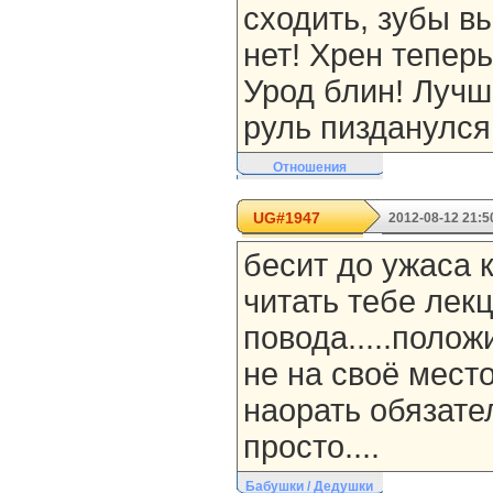
сходить, зубы в
нет! Хрен теперь
Урод блин! Лучш
руль пизданулся
Отношения
UG#1947
2012-08-12 21:5
бесит до ужаса 
читать тебе лекц
повода.....полож
не на своё мест
наорать обязател
просто....
Бабушки / Дедушки