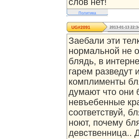
слов нет!
Политика
UG#2091
2013-01-13 22:3
Заебали эти телк
нормальной не о
блядь, в интерн
гарем разведут 
комплименты бля
думают что они 
невъебенные кр
соответствуй, б
ноют, почему бл
девственница.. Д