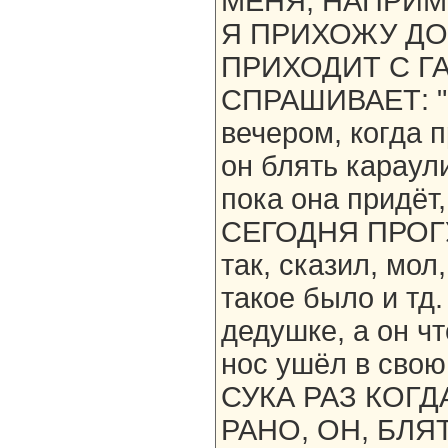
МЕНЯ, НАПРИМЕ
Я ПРИХОЖУ ДО
ПРИХОДИТ С ГА
СПРАШИВАЕТ: "Ч
вечером, когда 
он блять караули
пока она придёт,
СЕГОДНЯ ПРОГУ
так, сказил, мол
такое было и тд
дедушке, а он ч
нос ушёл в сво
СУКА РАЗ КОГ
РАНО, ОН, БЛЯ