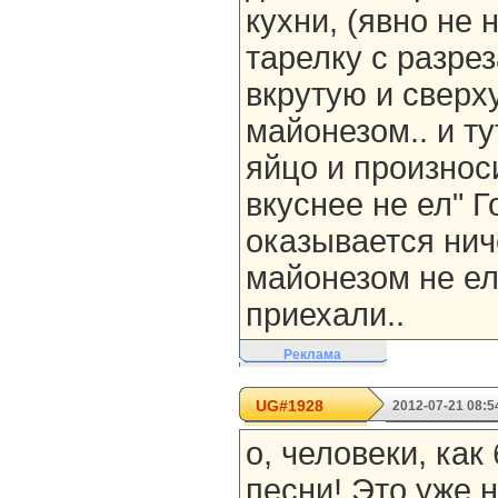
кухни, (явно не 
тарелку с разр
вкрутую и свер
майонезом.. и ту
яйцо и произноси
вкуснее не ел" Г
оказывается нич
майонезом не ел
приехали..
Реклама
UG#1928
2012-07-21 08:5
о, человеки, как
песни! Это уже н