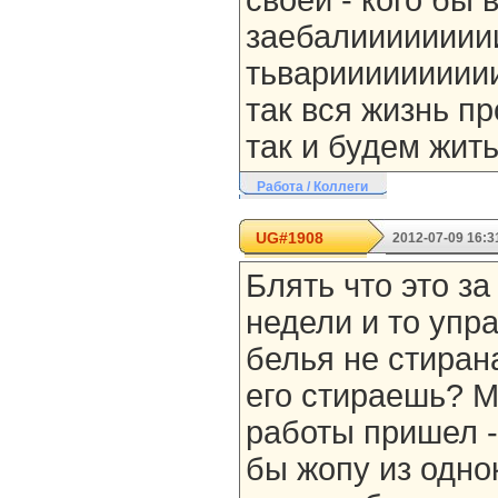
своей - кого бы 
заебалииииииии
тьвариииииииииии
так вся жизнь пр
так и будем жить
Работа / Коллеги
UG#1908
2012-07-09 16:3
Блять что это за
недели и то упр
белья не стирана
его стираешь? Ма
работы пришел - 
бы жопу из одно