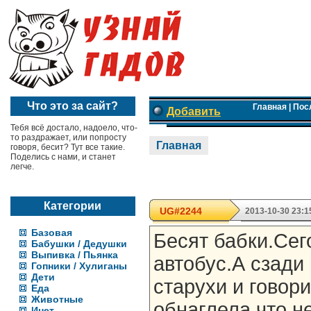
Что это за сайт?
Главная
|
Пос
Добавить
Тебя всё достало, надоело, что-
то раздражает, или попросту
Главная
говоря, бесит? Тут все такие.
Поделись с нами, и станет
легче.
Категории
UG#2244
2013-10-30 23:1
Базовая
Бесят бабки.Сег
Бабушки / Дедушки
Выпивка / Пьянка
автобус.А сзади
Гопники / Хулиганы
Дети
старухи и говор
Еда
Животные
обнаглела,что н
Инет