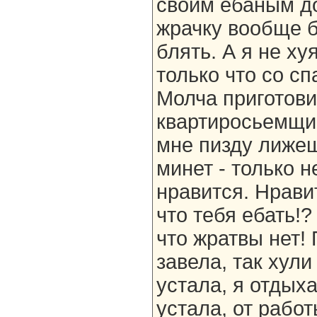
своим ебаным до
жрачку вообще б
блять. А я не ху
только что со с
Молча приготови
квартиросьемщик
мне пизду лижеш
минет - только н
нравится. Нравит
что тебя ебать!?
что жратвы нет!
завела, так хули
устала, я отдыха
устала, от работ