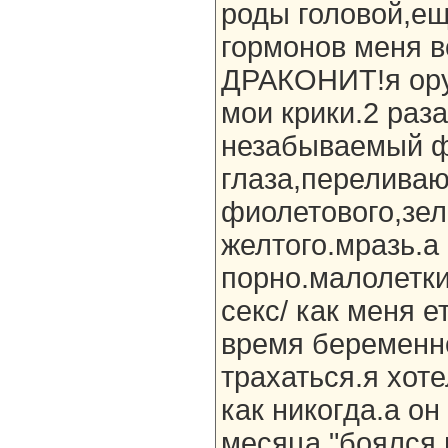
роды головой,ещ
гормонов меня 
ДРАКОНИТ!я ору.
мои крики.2 раз
незабываемый ф
глаза,перелива
фиолетового,зел
желтого.мразь.а
порно.малолетки
секс/ как меня е
время беременно
трахаться.я хот
как никогда.а он
месяца "боялся 