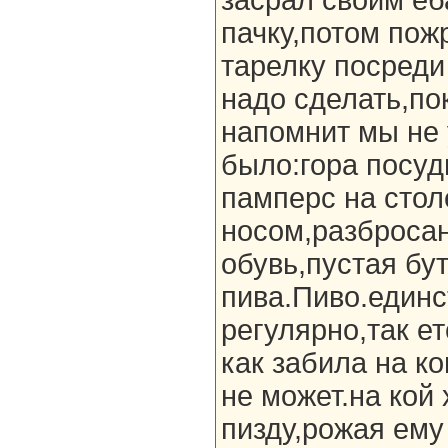
засрал своим е
пачку,потом по
тарелку посреди 
надо сделать,по
напомнит мы не 
было:гора посуд
памперс на стол
носом,разброса
обувь,пустая бу
пива.Пиво.единс
регулярно,так ет
как забила на к
не может.на кой 
пизду,рожая ему