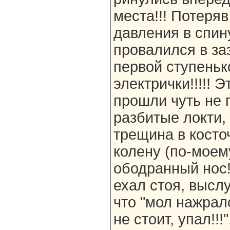
места!!! Потеряв
давления в спин
провалился в за
первой ступеньк
электрички!!!!! 
прошли чуть не п
разбитые локти,
трещина в косточ
колену (по-моем
ободранный нос!
ехал стоя, высл
что "мол нажралс
не стоит, упал!!!