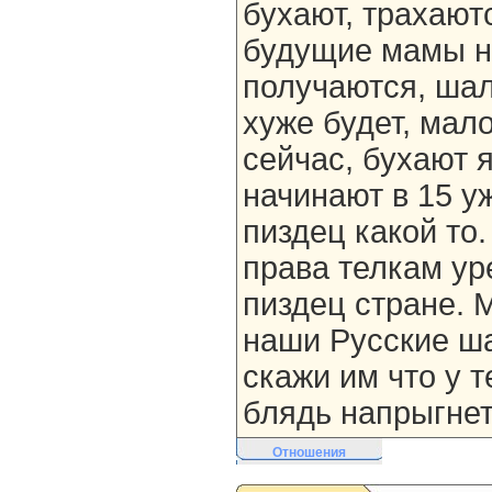
бухают, трахаютс
будущие мамы н
получаются, ша
хуже будет, мал
сейчас, бухают я
начинают в 15 у
пиздец какой то
права телкам ур
пиздец стране. 
наши Русские ша
скажи им что у т
блядь напрыгнет
Отношения