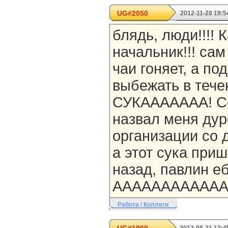
UG#2050
2012-11-28 19:5
блядь, люди!!!! 
начальник!!! сам
чаи гоняет, а по
выбежать в тече
СУКААААААА! Се
назвал меня дуро
организации со 
а этот сука при
назад, павлин ебуч
ААААААААААААА
Работа / Коллеги