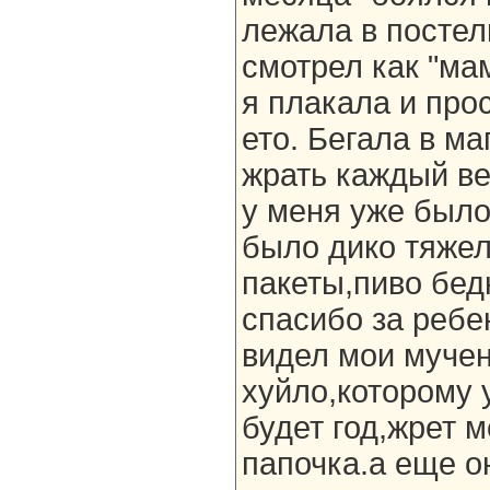
лежала в постел
смотрел как "ма
я плакала и про
ето. Бегала в м
жрать каждый ве
у меня уже было
было дико тяжел
пакеты,пиво бед
спасибо за ребе
видел мои мучен
хуйло,которому 
будет год,жрет м
папочка.а еще о