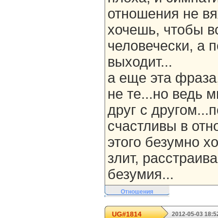
отношения не вя
хочешь, чтобы в
человечески, а 
выходит...
а еще эта фраза
не те...но ведь
друг с другом...
счастливы в отн
этого безумно хо
злит, расстраива
безумия...
Отношения
UG#1814
2012-05-03 18:5