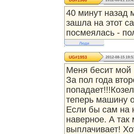
UG#1960
2012-08-21 13:4
40 минут назад м
зашла на этот са
посмеялась - по
Люди
UG#1953
2012-08-15 19:5
Меня бесит мой м
За пол года вто
попадает!!!Козел!
теперь машину о
Если бы сам на 
наверное. А так
выплачивает! Хо