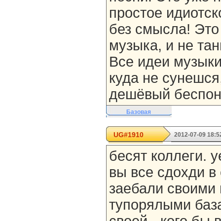
простое идиотско
без смысла! Это
музыка, и не та
Все идеи музыки
куда не сунешся,
дешёвый беспон
Базовая
UG#1910
2012-07-09 18:5
бесят коллеги. 
вы все сдохди в
заебали своими
тупорялыми баз