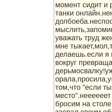
момент сидит и 
танки онлайн.не
долбоеба.неспо
мыслить,запоми
уважать труд же
мне тыкает,мол,
делаешь.если я 
вокруг превраща
дерьмосвалку!уж
орала,просила,
том,что "если ты
место".неееееет
бросим на столе