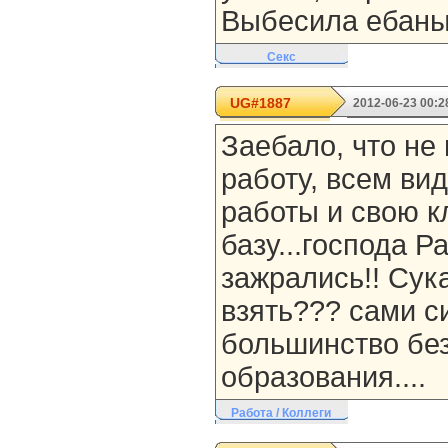
Выбесила ебаный
Секс
UG#1887
2012-06-23 00:2
Заебало, что не
работу, всем ви
работы и свою к
базу...господа Р
зажрались!! Сука
взять??? сами с
большинство бе
образования....
Работа / Коллеги