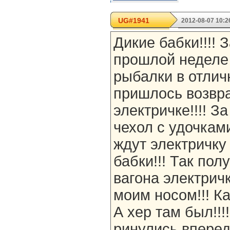
UG#1941
2012-08-07 10:2
Дикие бабки!!!! З
прошлой неделе
рыбалки в отлич
пришлось возвр
электричке!!!! З
чехол с удочкам
ждут электричку
бабки!!! Так пол
вагона электрич
моим носом!!! Ка
А хер там был!!!
ринулись вперед