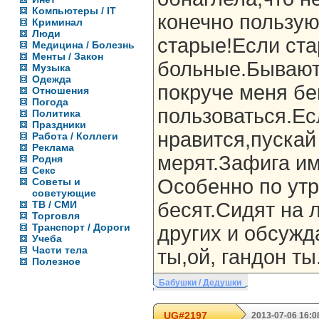
Компьютеры / IT
конечно пользую
Криминал
Люди
старые!Если ста
Медицина / Болезнь
Менты / Закон
больные.Бывают 
Музыка
Одежда
покруче меня бе
Отношения
Погода
пользоваться.Ес
Политика
Праздники
нравится,пускай
Работа / Коллеги
Реклама
мерят.Зафига им
Родня
Секс
Особенно по ут
Советы и
советующие
ТВ / СМИ
бесят.Сидят на 
Торговля
Транспорт / Дороги
других и обсуж
Учеба
Части тела
ты,ой, гандон ты
Полезное
Бабушки / Дедушки
UG#2197
2013-07-06 16:0