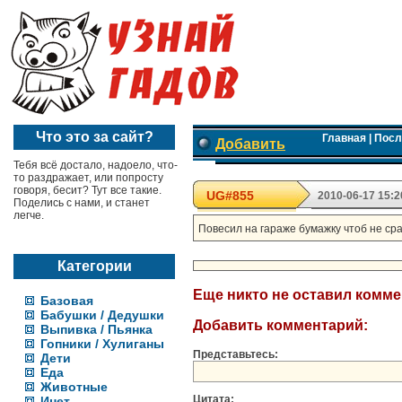
Что это за сайт?
Главная
|
Посл
Добавить
Тебя всё достало, надоело, что-
то раздражает, или попросту
говоря, бесит? Тут все такие.
UG#855
2010-06-17 15:2
Поделись с нами, и станет
легче.
Повесил на гараже бумажку чтоб не сра
Категории
Еще никто не оставил комм
Базовая
Бабушки / Дедушки
Добавить комментарий:
Выпивка / Пьянка
Гопники / Хулиганы
Представьтесь:
Дети
Еда
Животные
Цитата:
Инет