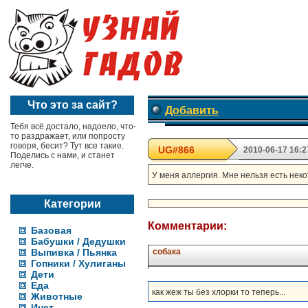
Что это за сайт?
Добавить
Тебя всё достало, надоело, что-
то раздражает, или попросту
говоря, бесит? Тут все такие.
UG#866
2010-06-17 16:2
Поделись с нами, и станет
легче.
У меня аллергия. Мне нельзя есть некот
Категории
Комментарии:
Базовая
Бабушки / Дедушки
Выпивка / Пьянка
собака
Гопники / Хулиганы
Дети
Еда
как жеж ты без хлорки то теперь...
Животные
Инет