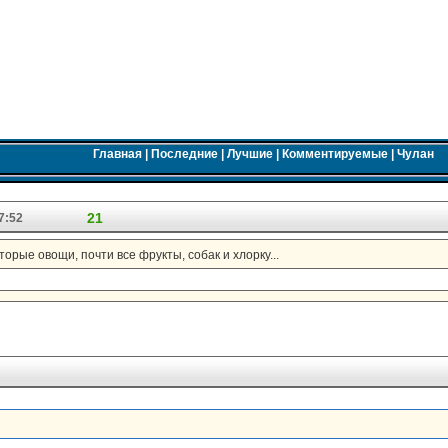
Главная
|
Последние
|
Лучшие
|
Комментируемые
|
Чулан
21
7:52
орые овощи, почти все фрукты, собак и хлорку...