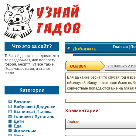
Что это за сайт?
Главная
|
По
Добавить
Тебя всё достало, надоело, что-
то раздражает, или попросту
говоря, бесит? Тут все такие.
UG#884
2010-06-25 23:2
Поделись с нами, и станет
легче.
Бля да какже бесит что спустя год я вс
обычную бабищу , этож надо было выбр
совместные попадаются мне на глаза! б
Категории
Базовая
Бабушки / Дедушки
Комментарии:
Выпивка / Пьянка
Гопники / Хулиганы
Дети
Забыл
Еда
Животные
Инет