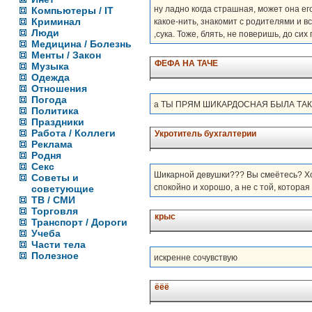
ну ладно когда страшная, может она ег
Компьютеры / IT
Криминал
какое-нить, знакомит с родителями и в
Люди
,сука. Тоже, блять, не поверишь, до сих
Медицина / Болезнь
Менты / Закон
ФЕФА НА ТАЧЕ
Музыка
Одежда
Отношения
Погода
а ТЫ ПРЯМ ШИКАРДОСНАЯ БЫЛА ТАКА
Политика
Праздники
Работа / Коллеги
Укротитель бухгалтерии
Реклама
Родня
Секс
Шикарной девушки??? Вы смеётесь? Хот
Советы и
спокойно и хорошо, а не с той, которая 
советующие
ТВ / СМИ
Торговля
крыс
Транспорт / Дороги
Учеба
Части тела
Полезное
искренне сочувствую
ёёё