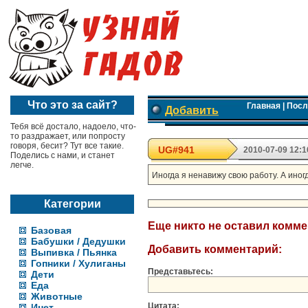
Что это за сайт?
Главная
|
Посл
Добавить
Тебя всё достало, надоело, что-
то раздражает, или попросту
говоря, бесит? Тут все такие.
UG#941
2010-07-09 12:1
Поделись с нами, и станет
легче.
Иногда я ненавижу свою работу. А иног
Категории
Еще никто не оставил комм
Базовая
Бабушки / Дедушки
Добавить комментарий:
Выпивка / Пьянка
Гопники / Хулиганы
Представьтесь:
Дети
Еда
Животные
Цитата:
Инет