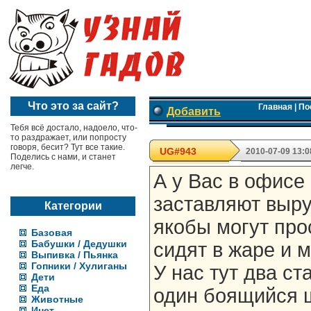
Что это за сайт?
Главная
|
По
Добавить
Тебя всё достало, надоело, что-
то раздражает, или попросту
говоря, бесит? Тут все такие.
UG#943
2010-07-09 13:0
Поделись с нами, и станет
легче.
А у Вас в офисе
заставляют выру
Категории
якобы могут про
Базовая
Бабушки / Дедушки
сидят в жаре и м
Выпивка / Пьянка
Гопники / Хулиганы
У нас тут два с
Дети
Еда
один боящийся 
Животные
Инет