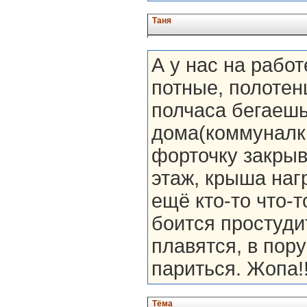
Таня
А у нас на работ
потные, полотен
полчаса бегаешь
дома(коммуналк
форточку закрыв
этаж, крыша нагр
ещё кто-то что-т
боится простудит
плавятся, в пору
париться. Жопа!!
Тёма