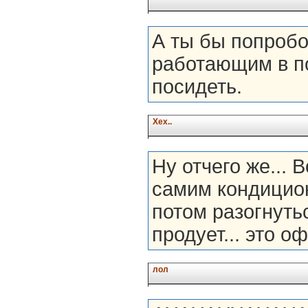
А ты бы попробо
работающим в п
посидеть.
Хех..
Ну отчего же... 
самим кондицион
потом разогнуть
продует... это о
лол