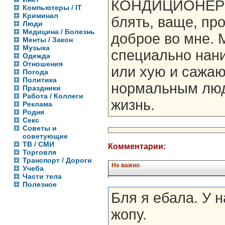
КОНДИЦИОНЕР 
Компьютеры / IT
Криминал
блять, ваще, пр
Люди
Медицина / Болезнь
доброе во мне. 
Менты / Закон
Музыка
специально нани
Одежда
Отношения
или хую и сажают
Погода
Политика
нормальным люд
Праздники
Работа / Коллеги
жизнь.
Реклама
Родня
Секс
Советы и
советующие
ТВ / СМИ
Комментарии:
Торговля
Транспорт / Дороги
Не важно
Учеба
Части тела
Полезное
Бля я ебала. У н
жопу.