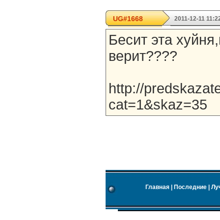
UG#1668
2011-12-11 11:2
Бесит эта хуйня,
верит????
http://predskazate
cat=1&skaz=35
Главная
|
Последние
|
Лу