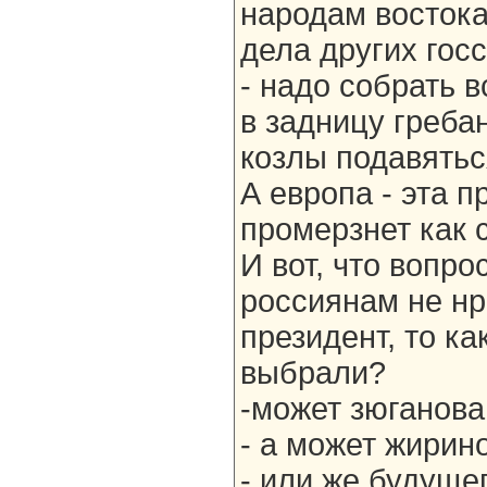
народам востока
дела других госс
- надо собрать 
в задницу гребан
козлы подавятьс
А европа - эта п
промерзнет как 
И вот, что вопро
россиянам не н
президент, то к
выбрали?
-может зюганова
- а может жирин
- или же будуще