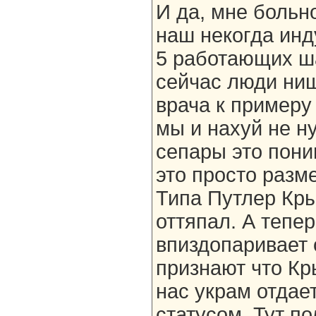
И да, мне больно
наш некогда инд
5 работающих ша
сейчас люди нищ
врача к примеру 
мы и нахуй не н
сепары это пони
это просто разм
Типа Путлер Кры
оттяпал. А тепе
впиздопаривает 
признают что Кр
нас украм отдае
статусом. Тут п