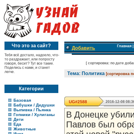
Что это за сайт?
Главная
Добавить
Тебя всё достало, надоело, что-
то раздражает, или попросту
[ cортировка:
по дате доб
говоря, бесит? Тут все такие.
Поделись с нами, и станет
легче.
Тема: Политика
[сортировка п
Категории
Базовая
UG#2588
2016-12-08 08:3
Бабушки / Дедушки
Выпивка / Пьянка
В Донецке убили
Гопники / Хулиганы
Дети
Павлов был обр
Еда
Животные
Инет