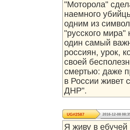
"Моторола" сде
наемного убийцы
одним из символ
"русского мира" 
один самый важн
россиян, урок, 
своей бесполезн
смертью: даже 
в России живет 
ДНР".
UG#2587
2016-12-08 08:3
Я живу в ебучей