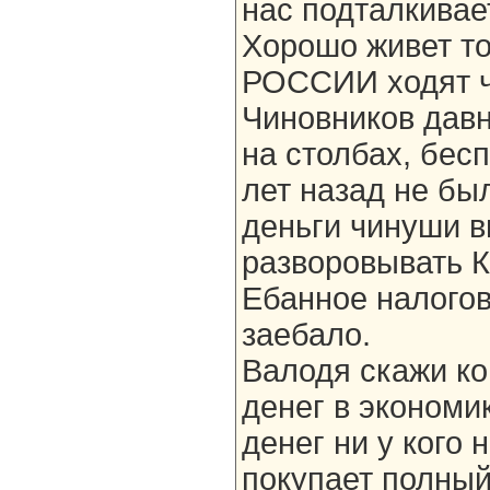
нас подталкивае
Хорошо живет то
РОССИИ ходят ч
Чиновников дав
на столбах, бесп
лет назад не был
деньги чинуши в
разворовывать 
Ебанное налогов
заебало.
Валодя скажи ко
денег в экономи
денег ни у кого 
покупает полны