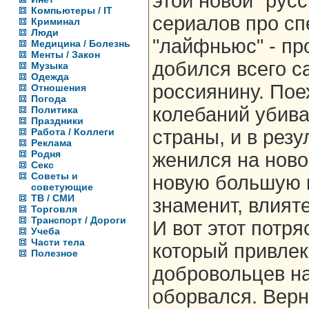
этой новой "русс
Компьютеры / IT
сериалов про сп
Криминал
Люди
"лайфньюс" - п
Медицина / Болезнь
Менты / Закон
добился всего с
Музыка
Одежда
россиянину. Пое
Отношения
Погода
колебаний убива
Политика
Праздники
Работа / Коллеги
страны, и в резу
Реклама
Родня
женился на ново
Секс
Советы и
новую большую к
советующие
ТВ / СМИ
знаменит, влият
Торговля
Транспорт / Дороги
И вот этот потр
Учеба
Части тела
который привлек
Полезное
добровольцев на
оборвался. Верн