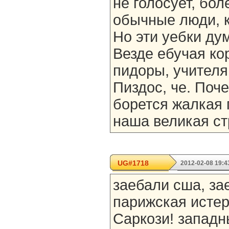
не голосует, бол
обычные люди, к
Но эти уебки ду
Везде ебучая ко
пидоры, учителя 
Пиздос, че. Поч
борется жалкая 
наша великая с
UG#1718
2012-02-08 19:4
заебали сша, за
парижская истер
Саркози! западн