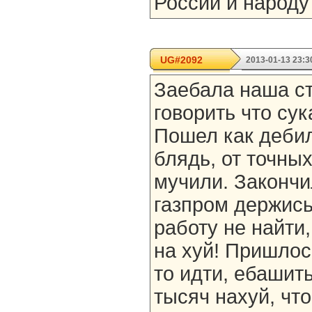
России и народу 
UG#2092
2013-01-13 23:3
Заебала наша ст
говорить что су
Пошел как дебил
блядь, от точны
мучили. Закончи
газпром держись,
работу не найти,
на хуй! Пришлос
то идти, ебашит
тысяч нахуй, что