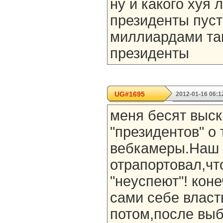
ну и какого хуя 
президенты пуст
миллиардами там
президенты
UG#1695
2012-01-16 06:1
меня бесят выс
"президентов" о 
вебкамеры.Наш 
отрапортовал,чт
"неуспеют"! кон
сами себе власт
потом,после выб