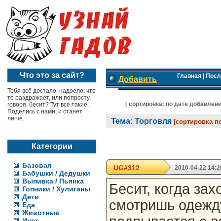
Что это за сайт?
Главная
|
Посл
Добавить
Тебя всё достало, надоело, что-
то раздражает, или попросту
[ cортировка:
по дате добавлен
говоря, бесит? Тут все такие.
Поделись с нами, и станет
легче.
Тема: Торговля
[сортировка п
Категории
Базовая
UG#312
2010-04-22 14:2
Бабушки / Дедушки
Выпивка / Пьянка
Бесит, когда зах
Гопники / Хулиганы
Дети
смотришь одежду
Еда
Животные
Инет