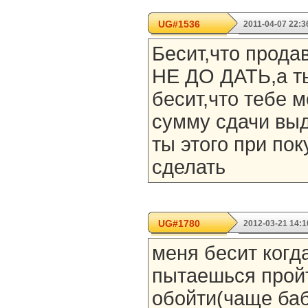
UG#1536
2011-04-07 22:3
Бесит,что прода
НЕ ДО ДАТЬ,а т
бесит,что тебе 
сумму сдачи выд
ты этого при по
сделать
UG#1780
2012-03-21 14:1
меня бесит когда
пытаешься пройт
обойти(чаще баб