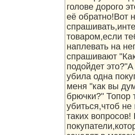
голове дорого э
её обратно!Вот 
спрашивать,инт
товаром,если те
наплевать на не
спрашивают "Как
подойдет это?"А
убила одна поку
меня "как вы ду
брючки?" Топор 
убиться,чтоб не
таких вопросов!
покупатели,кото