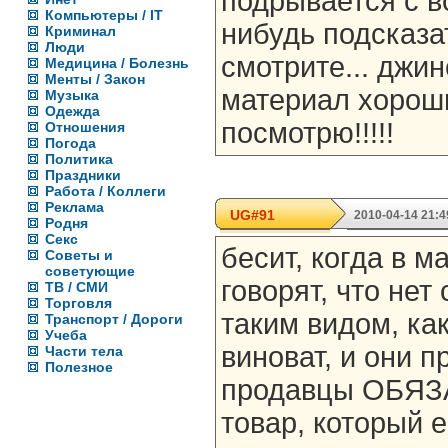
подрывается с в
Компьютеры / IT
нибудь подсказа
Криминал
Люди
смотрите... джин
Медицина / Болезнь
Менты / Закон
материал хороший
Музыка
Одежда
посмотрю!!!!!
Отношения
Погода
Политика
Праздники
Работа / Коллеги
Реклама
UG#91
2010-04-14 21:4
Родня
Секс
бесит, когда в 
Советы и
советующие
говорят, что нет 
ТВ / СМИ
Торговля
таким видом, как
Транспорт / Дороги
Учеба
виноват, и они п
Части тела
Полезное
продавцы ОБЯЗ
товар, который е