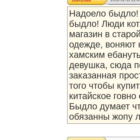
UG#2068
2012-12-11 22:4
Надоело быдло!
быдло! Люди кот
магазин в старо
одежде, воняют 
хамским ебануты
девушка, сюда п
заказанная прост
того чтобы купит
китайское говно
Быдло думает ч
обязанны жопу л