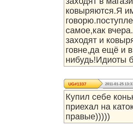
заходят в магаз
ковыряются.Я им
говорю.поступле
самое,как вчера
заходят и ковыря
говне,да ещё и 
нибудь!Идиоты б
UG#1337
2011-01-25 13:3
Купил себе конь
приехал на каток
правые)))))