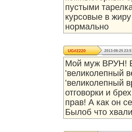
пустыми тарелк
курсовые в жиру
нормально
UG#2220
2013-08-25 23:5
Мой муж ВРУН! 
'великолепный ве
'великолепный в
отговорки и бре
прав! А как он с
Былоб что хвалит