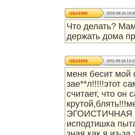
UG#1000
2010-08-25 14:5
Что делать? Ма
держать дома пр
UG#1605
2011-08-18 13:1
меня бесит мой 
зае**л!!!!!этот 
считает, что он
крутой,блять!!!м
ЭГОИСТИЧНАЯ С
исподтишка пыта
зная как я из-за 