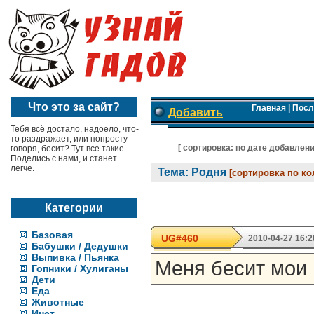
Что это за сайт?
Главная
|
Посл
Добавить
Тебя всё достало, надоело, что-
то раздражает, или попросту
[ cортировка:
по дате добавлен
говоря, бесит? Тут все такие.
Поделись с нами, и станет
легче.
Тема: Родня
[сортировка по к
Категории
Базовая
UG#460
2010-04-27 16:2
Бабушки / Дедушки
Выпивка / Пьянка
Меня бесит мои
Гопники / Хулиганы
Дети
Еда
Животные
Инет