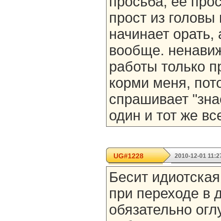
просьба, ее про
прост из головы
начинает орать, 
вообще. ненавижу
работы только п
корми меня, пот
спрашивает "зна
один и тот же вс
UG#1228
2010-12-01 11:2
Бесит идиотская
при переходе в 
обязательно огл