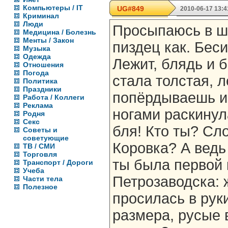
Компьютеры / IT
UG#849
2010-06-17 13:4
Криминал
Люди
Просыпаюсь в ше
Медицина / Болезнь
Менты / Закон
пиздец как. Беси
Музыка
Одежда
Лежит, блядь и б
Отношения
Погода
стала толстая, 
Политика
Праздники
попёрдываешь и 
Работа / Коллеги
Реклама
ногами раскинул
Родня
Секс
бля! Кто ты? Сл
Советы и
советующие
Коровка? А ведь
ТВ / СМИ
Торговля
ты была первой
Транспорт / Дороги
Учеба
Петрозаводска: 
Части тела
Полезное
просилась в руки
размера, русые 