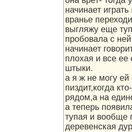
она врет- тогда 
начинает играть
вранье переходит
выгляжу еще туп
пробовала с ней 
начинает говорит
плохая и все ее
штыки.
а я ж не могу ей
пиздит,когда кто
рядом,а на един
а теперь появил
тупая и вообще
деревенская дур