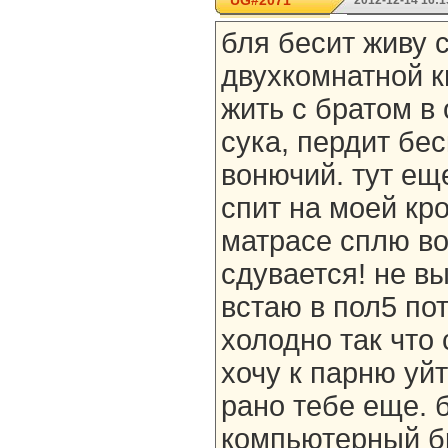
UG#2071
2012-12-14 16:1
бля бесит живу 
двухкомнатной к
жить с братом в 
сука, пердит бе
вонючий. тут ещ
спит на моей кро
матрасе сплю во
сдувается! не в
встаю в пол5 пот
холодно так что 
хочу к парню уйт
рано тебе еще. 
компьютерный б