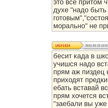
это все притом ч
духе "надо быть
готовым","состо
морально" не п
UG#1424
2011-02-15 22:0
бесит када в шк
учишся надо вст
прям аж пиздец 
приходят предки
ебать вставай в
прям хочется вст
"заебали вы уже