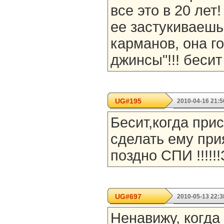
все это в 20 лет
ее застукиваеш
карманов, она г
джинсы"!!! бесит
UG#195
2010-04-16 21:5
Бесит,когда при
сделать ему при
поздно СПИ !!!!!!
UG#697
2010-05-13 22:3
Ненавижу, когда