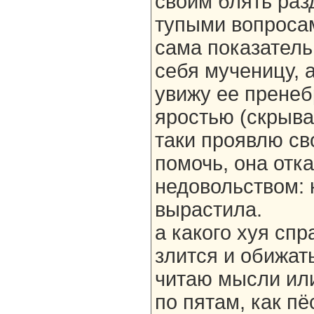
своим блять ра
тупыми вопросам
сама показатель
себя мученицу, а
увижу ее прене
яростью (скрыв
таки проявлю св
помочь, она отк
недовольством: 
вырастила.
а какого хуя сп
злится и обижать
читаю мысли или
по пятам, как пё