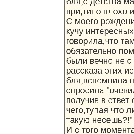
бля,с детства м
ври,типо плохо и 
С моего рожден
кучу интересных
говорила,что там
обязательно помн
были вечно не с
рассказа этих ис
бля,вспомнила п
спросила "очеви
получив в ответ 
чего,тупая что л
такую несешь?!"
И с того момент