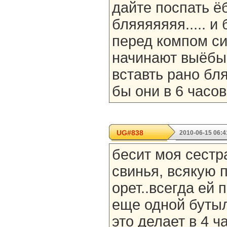
дайте поспать ё
бляяяяяяя..... и
перед компом си
начинают выёбыв
вставть рано бл
бы они в 6 часов
UG#838
2010-06-15 06:4
бесит моя сестр
свинья, всякую п
орет..всегда ей 
еще одной бутыл
это делает в 4 ч