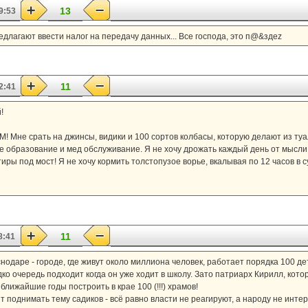
13
9:53
длагают ввести налог на передачу данных... Все господа, это п@&здеz
11
2:41
!
Мне срать на джинсы, видики и 100 сортов колбасы, которую делают из туале
 образование и мед обслуживание. Я не хочу дрожать каждый день от мысли, 
иры под мост! Я не хочу кормить толстопузое ворье, вкалывая по 12 часов в с
11
8:41
аснодаре - городе, где живут около миллиона человек, работает порядка 100 де
ко очередь подходит когда он уже ходит в школу. Зато патриарх Кирилл, кото
ближайшие годы построить в крае 100 (!!!) храмов!
 поднимать тему садиков - всё равно власти не реагируют, а народу не интер