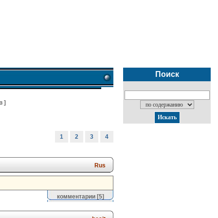
Поиск
в
]
1
2
3
4
Rus
комментарии
[5]