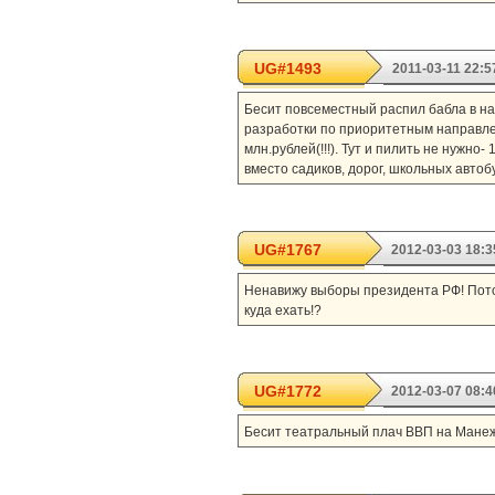
UG#1493
2011-03-11 22:5
Бесит повсеместный распил бабла в на
разработки по приоритетным направлен
млн.рублей(!!!). Тут и пилить не нужно
вместо садиков, дорог, школьных автобу
UG#1767
2012-03-03 18:3
Ненавижу выборы президента РФ! Потом
куда ехать!?
UG#1772
2012-03-07 08:4
Бесит театральный плач ВВП на Манеж