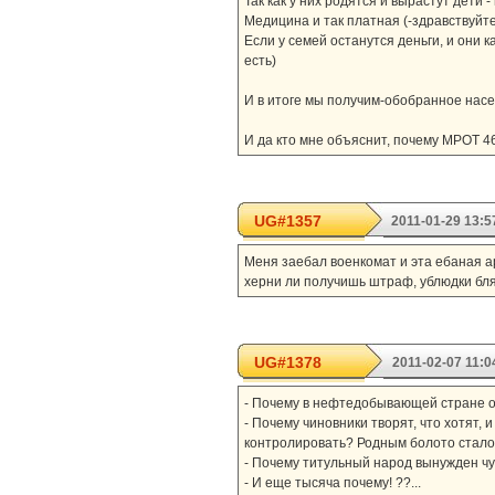
Так как у них родятся и вырастут дети
Медицина и так платная (-здравствуйт
Если у семей останутся деньги, и они к
есть)
И в итоге мы получим-обобранное насе
И да кто мне объяснит, почему МРОТ 46
UG#1357
2011-01-29 13:5
Меня заебал военкомат и эта ебаная арм
херни ли получишь штраф, ублюдки бля
UG#1378
2011-02-07 11:0
- Почему в нефтедобывающей стране о
- Почему чиновники творят, что хотят,
контролировать? Родным болото стало
- Почему титульный народ вынужден чув
- И еще тысяча почему! ??...