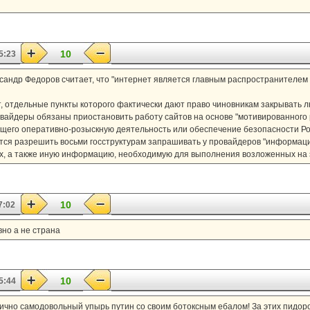
10
5:23
андр Федоров считает, что "интернет является главным распространителем
 отдельные пункты которого фактически дают право чиновникам закрывать л
ровайдеры обязаны приостановить работу сайтов на основе "мотивированног
ющего оперативно-розыскную деятельность или обеспечение безопасности Ро
ется разрешить восьми госструктурам запрашивать у провайдеров "информац
ах, а также иную информацию, необходимую для выполнения возложенных на э
10
7:02
вно а не страна
10
5:44
ично самодовольный упырь путин со своим ботоксным ебалом! За этих пидоров