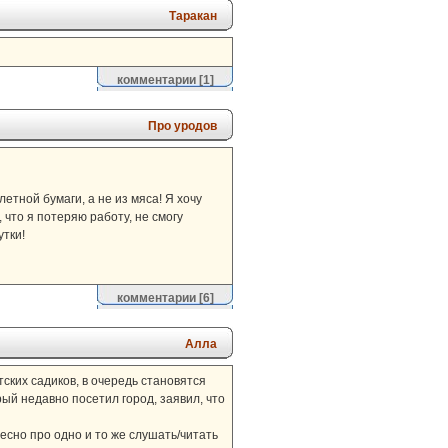
Таракан
комментарии
[1]
Про уродов
тной бумаги, а не из мяса! Я хочу
что я потеряю работу, не смогу
утки!
комментарии
[6]
Алла
тских садиков, в очередь становятся
рый недавно посетил город, заявил, что
есно про одно и то же слушать/читать