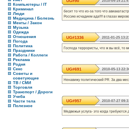
UG#90
2010-04-14 21:4
Компьютеры / IT
Криминал
бесит то что из-за того что авиакатас
Люди
Россию исчадием ада!!!! в глазах миро
Медицина / Болезнь
Менты / Закон
Музыка
Одежда
Отношения
UG#1336
2011-01-25 13:2
Погода
Политика
Господа террористы, что ж вы всё, то м
Праздники
Работа / Коллеги
Реклама
Родня
Секс
UG#691
2010-05-13 22:3
Советы и
советующие
Ненавижу политический PR. За два мес
ТВ / СМИ
Торговля
Транспорт / Дороги
Учеба
UG#957
Части тела
2010-07-27 09:3
Полезное
Медвежья услуга- это когда требуются 