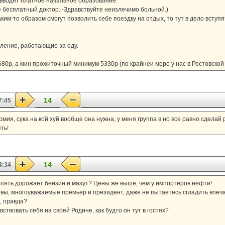
 - вводят платное начальное образование.
е бесплатный доктор. -Здравствуйте неизлечимо больной.)
аким-то образом смогут позволить себе поездку на отдых, то тут в дело вступя
ление, работающие за еду.
80р, а мин прожиточный минимум 5330р (по крайнеи мере у нас в Ростовской 
14
7:45
ия, сука на кой хуй вообще она нужна, у меня группа в но все равно сделай ре
ть!
14
4:34
пять дорожает бензин и мазут? Цены же выше, чем у импортеров нефти!
 и вы, многоуважаемые премьер и президент, даже не пытаетесь сгладить впеча
, правда?
ствовать себя на своей Родине, как будто он тут в гостях?