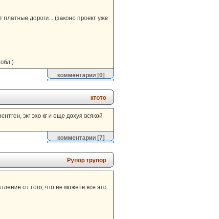
т платные дороги... (законо проект уже
обл.)
комментарии
[0]
ктото
нтген, экг эхо кг и еще дохуя всякой
комментарии
[7]
Рупор трупор
тление от того, что не можете все это