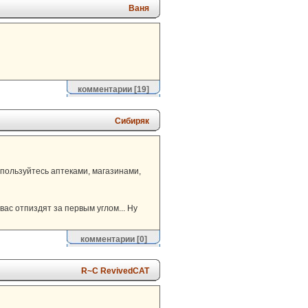
Ваня
комментарии
[19]
Сибиряк
опользуйтесь аптеками, магазинами,
вас отпиздят за первым углом... Ну
комментарии
[0]
R~С RеvivеdCАТ