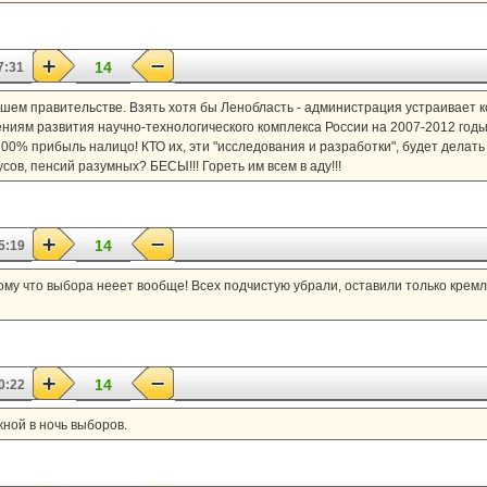
14
7:31
шем правительстве. Взять хотя бы Ленобласть - администрация устраивает к
иям развития научно-технологического комплекса России на 2007-2012 годы»
- 100% прибыль налицо! КТО их, эти "исследования и разработки", будет делат
сов, пенсий разумных? БЕСЫ!!! Гореть им всем в аду!!!
14
5:19
у что выбора нееет вообще! Всех подчистую убрали, оставили только кремле
14
0:22
ной в ночь выборов.