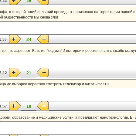
25
7:33
трофа, в которой погиб польский президент произошла на территории нашей с
вой общественности мы снова зло!
24
1:55
етро, то аэропорт. Есть же Госдума! И вы герои и россияне вам спасибо скажут
21
6:12
яца до выборов перестаю смотреть телевизор и читать газеты.
18
1:57
дороги, образование и медицинские услуги, а предлагают нанотехнологии, ЕГ