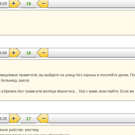
18
9:25
18
8:49
раведливые правители, вы выйдите на улицу без охраны и погуляйте денек. П
больницу, школу.
в Кремль без травм или вообще вернетесь... Хер с вами, властвуйте. Если же 
17
3:35
ное рабство- ипотеку.