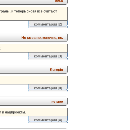
besit
траны, и теперь снова все считают
комментарии
[2]
Не смешно, конечно, но.
.
комментарии
[3]
Kurepin
комментарии
[0]
не мое
Э и нацпроекты.
комментарии
[4]