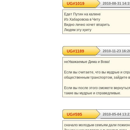
UG#1019
2010-08-31 14:1
Едет Путин на калине
Из Хабаровска в Читу
Видно лично хочет впарить
Людям эту хуиту
UG#1189
2010-11-23 16:2
неУважаемые Дима и Вова!
Если вы считаете, что вы мудрые и сп
общественным транспортом, зайдите в 
Если вы после этого сможете вернуться 
такие вы мудрые и справедливые.
UG#595
2010-05-04 13:2
сначало молодым семъям дали пожизне