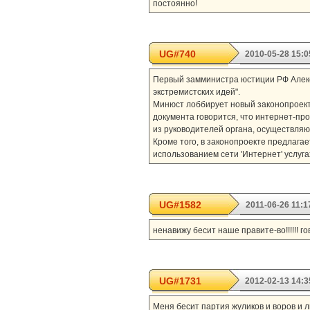
постоянно!
UG#740
2010-05-28 15:0
Первый замминистра юстиции РФ Алекс
экстремистских идей".
Минюст лоббирует новый законопроект,
документа говорится, что интернет-п
из руководителей органа, осуществля
Кроме того, в законопроекте предлага
использованием сети 'Интернет' услуг
UG#1582
2011-06-26 11:1
ненавижу бесит наше правите-во!!!!!! го
UG#1731
2012-02-13 14:3
Меня бесит партия жуликов и воров и л