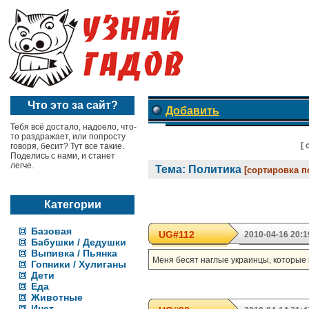
Что это за сайт?
Добавить
Тебя всё достало, надоело, что-
то раздражает, или попросту
[
говоря, бесит? Тут все такие.
Поделись с нами, и станет
легче.
Тема: Политика
[сортировка п
Категории
Базовая
UG#112
2010-04-16 20:1
Бабушки / Дедушки
Выпивка / Пьянка
Меня бесят наглые украинцы, которые 
Гопники / Хулиганы
Дети
Еда
Животные
Инет