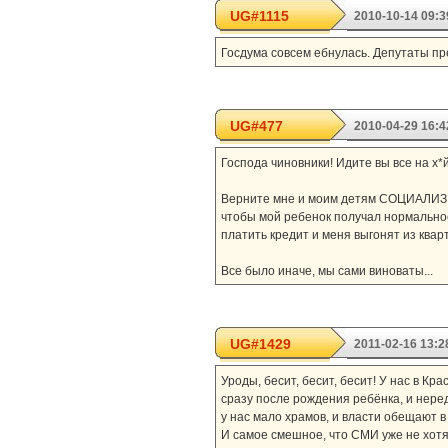
UG#1115
2010-10-14 09:3
Госдума совсем ебнулась. Депутаты пре
UG#477
2010-04-29 16:4
Господа чиновники! Идите вы все на х*й
Верните мне и моим детям СОЦИАЛИЗМ! 
чтобы мой ребенок получал нормальное
платить кредит и меня выгонят из кварт
Все было иначе, мы сами виноваты...
UG#1429
2011-02-16 13:2
Уроды, бесит, бесит, бесит! У нас в Кр
сразу после рождения ребёнка, и неред
у нас мало храмов, и власти обещают в 
И самое смешное, что СМИ уже не хотят