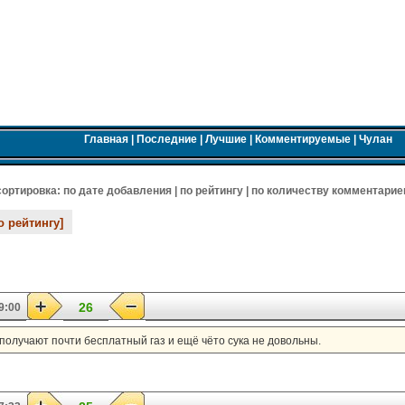
Главная
|
Последние
|
Лучшие
|
Комментируемые
|
Чулан
 cортировка:
по дате добавления
|
по рейтингу
|
по количеству комментарие
о рейтингу]
26
9:00
получают почти бесплатный газ и ещё чёто сука не довольны.