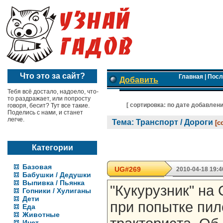
Что это за сайт?
Главная
|
Посл
Добавить
Тебя всё достало, надоело, что-
то раздражает, или попросту
[ cортировка:
по дате добавлен
говоря, бесит? Тут все такие.
Поделись с нами, и станет
легче.
Тема: Транспорт / Дороги
[с
Категории
Базовая
UG#269
2010-04-18 19:4
Бабушки / Дедушки
Выпивка / Пьянка
"Кукурузник" на
Гопники / Хулиганы
Дети
при попытке пил
Еда
Животные
Инет