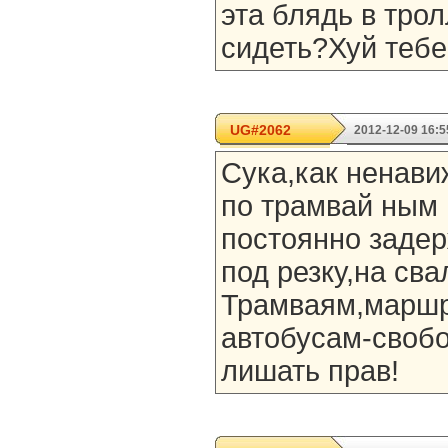
эта блядь в тро
сидеть?Хуй тебе
UG#2062
2012-12-09 16:5
Cука,как ненав
по трамвай ным 
постоянно заде
под резку,на сва
Трамваям,маршр
автобусам-свобо
лишать прав!