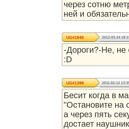
через сотню мет
ней и обязательн
UG#1840
2012-05-24 19:1
-Дороги?-Не, не
:D
UG#1398
2011-02-12 13:3
Бесит когда в м
"Остановите на 
а через пять сек
достает наушник