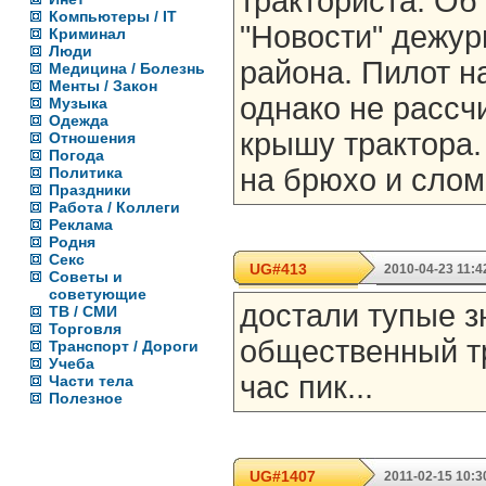
тракториста. О
Компьютеры / IT
"Новости" дежур
Криминал
Люди
района. Пилот н
Медицина / Болезнь
Менты / Закон
однако не рассч
Музыка
Одежда
крышу трактора
Отношения
Погода
на брюхо и слом
Политика
Праздники
Работа / Коллеги
Реклама
Родня
Секс
UG#413
2010-04-23 11:4
Советы и
советующие
достали тупые з
ТВ / СМИ
Торговля
общественный т
Транспорт / Дороги
Учеба
час пик...
Части тела
Полезное
UG#1407
2011-02-15 10:3