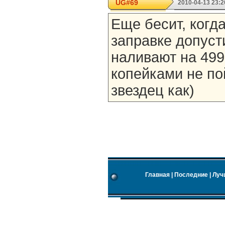
UG#69
2010-04-13 23:2
Еще бесит, когд
заправке допуст
наливают на 499.
копейками не по
звездец как)
Главная
|
Последние
|
Луч