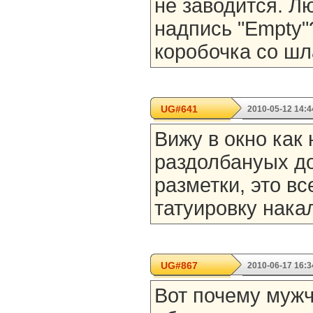
не заводится. Лю
надпись "Empty"
коробочка со ш
UG#641
2010-05-12 14:4
Вижу в окно как
раздолбанyых д
разметки, это вс
татуировку нака
UG#867
2010-06-17 16:3
Вот почему мужч