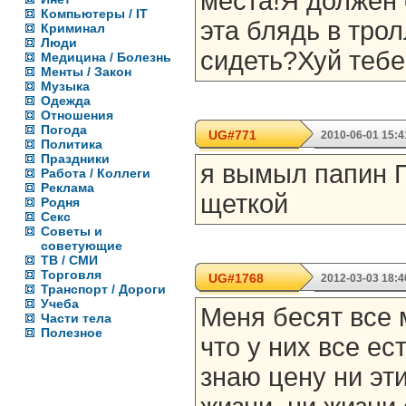
места!Я должен 
Компьютеры / IT
эта блядь в тро
Криминал
Люди
сидеть?Хуй тебе
Медицина / Болезнь
Менты / Закон
Музыка
Одежда
Отношения
Погода
UG#771
2010-06-01 15:4
Политика
Праздники
я вымыл папин 
Работа / Коллеги
Реклама
щеткой
Родня
Секс
Советы и
советующие
ТВ / СМИ
Торговля
UG#1768
2012-03-03 18:4
Транспорт / Дороги
Учеба
Меня бесят все 
Части тела
Полезное
что у них все ест
знаю цену ни эт