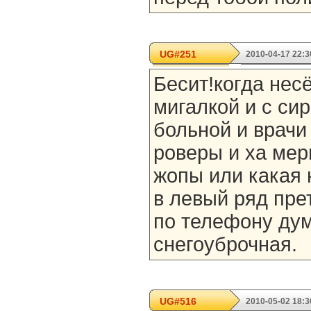
UG#251
2010-04-17 22:3
Бесит!когда нес
мигалкой и с сир
больной и врачи
роверы и ха мер
жопы или какая 
в левый ряд пре
по телефону ду
снегоуброчная.
UG#516
2010-05-02 18:3