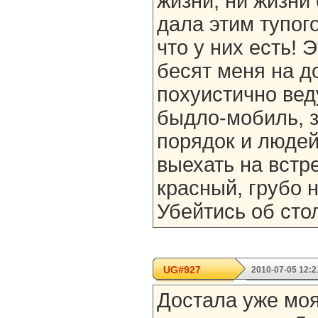
жизни, ни жизни 
дала этим тупог
что у них есть! 
бесят меня на до
похуистично вед
быдло-мобиль, з
порядок и людей
выехать на встре
красный, грубо 
Убейтись об сто
UG#927
2010-07-05 12:2
Достала уже моя