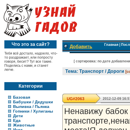
Что это за сайт?
Главная
|
Посл
Добавить
Тебя всё достало, надоело, что-
то раздражает, или попросту
[ cортировка:
по дате добавлен
говоря, бесит? Тут все такие.
Поделись с нами, и станет
легче.
Тема: Транспорт / Дороги
[с
Категории
Базовая
UG#2063
2012-12-09 16:5
Бабушки / Дедушки
Выпивка / Пьянка
Ненавижу бабок
Гопники / Хулиганы
Дети
транспорте,нена
Еда
Животные
Инет