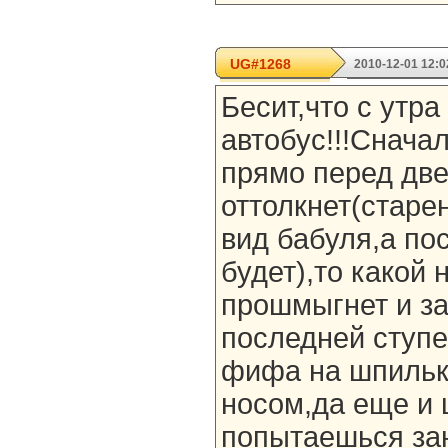
UG#1268
2010-12-01 12:0
Бесит,что с утра
автобус!!!Снача
прямо перед дв
оттолкнет(старе
вид бабуля,а по
будет),то какой
прошмыгнет и за
последней ступе
фифа на шпильк
носом,да еще и 
попытаешься зан