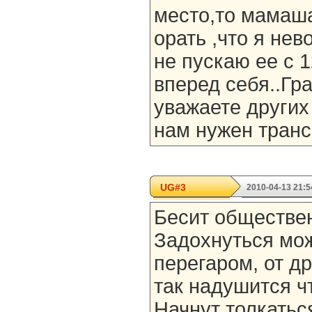
место,то мамаша
орать ,что я нев
не пускаю ее с 
вперед себя..Гр
уважаете других
нам нужен транс
UG#3
2010-04-13 21:5
Бесит обществе
Задохнуться мож
перегаром, от др
так надушится ч
Начнут толкаться