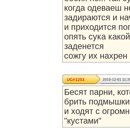
когда одеваеш н
задираются и на
и приходится по
опять сука какой
заденется
сожгу их нахрен 
UG#1253
2010-12-01 11:3
Бесят парни, кот
брить подмышки 
и ходят с огро
"кустами"