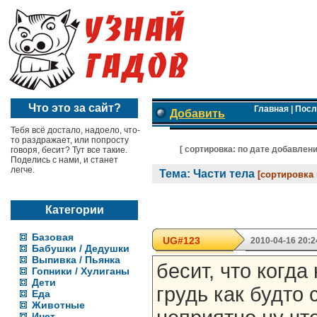
Что это за сайт?
Главная
|
Посл
Добавить
Тебя всё достало, надоело, что-
то раздражает, или попросту
[ cортировка:
по дате добавлен
говоря, бесит? Тут все такие.
Поделись с нами, и станет
легче.
Тема: Части тела
[сортировка 
Категории
Базовая
UG#123
2010-04-16 20:2
Бабушки / Дедушки
Выпивка / Пьянка
бесит, что когда
Гопники / Хулиганы
Дети
грудь как будто 
Еда
Животные
Инет