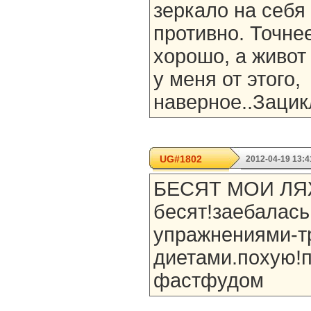
зеркало на себя 
противно. Точнее
хорошо, а живот
у меня от этого,
наверное..Зацик
UG#1802
2012-04-19 13:4
БЕСЯТ МОИ ЛЯЖ
бесят!заебалась
упражнениями-т
диетами.похую!п
фастфудом