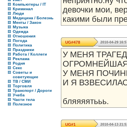
неприятно.ну чт
Компьютеры / IT
девочки мои, ве
Криминал
Люди
какими были пре
Медицина / Болезнь
Менты / Закон
Музыка
Одежда
Отношения
Погода
UG#478
2010-04-29 16:5
Политика
Праздники
У МЕНЯ ТРАГЕ
Работа / Коллеги
Реклама
ОГРОМНЕЙША
Родня
Секс
У МЕНЯ ПОЧИ
Советы и
советующие
И Я ВЗВЕСИЛА
ТВ / СМИ
Торговля
Транспорт / Дороги
Учеба
бляяяятььь.
Части тела
Полезное
UG#1
2010-04-13 21:5