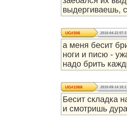
заебался их выд
выдергиваешь, с
UG#306
2010-04-22 07:3
а меня бесит бр
ноги и писю - уж
надо брить кажд
UG#1068
2010-09-14 10:1
Бесит складка н
и смотришь дура