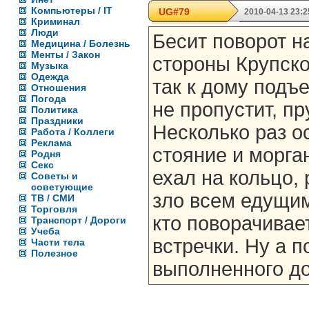
Компьютеры / IT
UG#79
2010-04-13 23:2
Криминал
Люди
Бесит поворот н
Медицина / Болезнь
Менты / Закон
стороны Крупско
Музыка
Одежда
так к дому подъе
Отношения
Погода
не пропустит, пр
Политика
Праздники
Несколько раз о
Работа / Коллеги
Реклама
стояние и морга
Родня
Секс
ехал на кольцо,
Советы и
советующие
зло всем едущим
ТВ / СМИ
Торговля
кто поворачивае
Транспорт / Дороги
Учеба
встречки. Ну а п
Части тела
Полезное
выполненного до