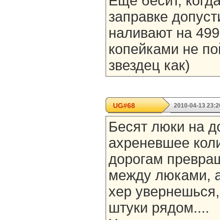
Еще бесит, когд
заправке допуст
наливают на 499.
копейками не по
звездец как)
UG#68
2010-04-13 23:2
Бесят люки на д
ахреневшее коли
дорогам превра
между люками, а
хер увернешься, 
штуки рядом....