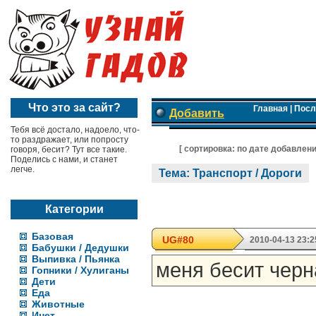
Что это за сайт?
Главная
|
Посл
Добавить
Тебя всё достало, надоело, что-
то раздражает, или попросту
[ cортировка:
по дате добавлен
говоря, бесит? Тут все такие.
Поделись с нами, и станет
легче.
Тема: Транспорт / Дороги
Категории
Базовая
UG#80
2010-04-13 23:2
Бабушки / Дедушки
Выпивка / Пьянка
меня бесит черн
Гопники / Хулиганы
Дети
Еда
Животные
Инет