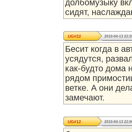
долбомузыку вкл
сидят, наслажда
UG#22
2010-04-13 22:2
Бесит когда в а
усядутся, развал
как-будто дома н
рядом примостиш
ветке. А они дел
замечают.
UG#12
2010-04-13 22:0