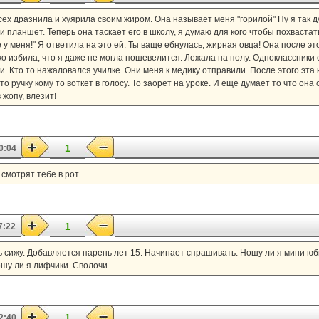
всех дразнила и хуярила своим жиром. Она называет меня "горилой" Ну я так д
и планшет. Теперь она таскает его в школу, я думаю для кого чтобы похвастать
 у меня!" Я ответила на это ей: Ты ваще ебнулась, жирная овца! Она после эт
ко избила, что я даже не могла пошевелится. Лежала на полу. Одноклассники
. Кто то нажаловался училке. Они меня к медику отправили. После этого эта
 ручку кому то воткет в голосу. То заорет на уроке. И еще думает то что она 
 жопу, влезит!
1
0:04
 смотрят тебе в рот.
1
7:22
 сижу. Добавляется парень лет 15. Начинает спрашивать: Ношу ли я мини юбк
ошу ли я лифчики. Сволочи.
1
2:40