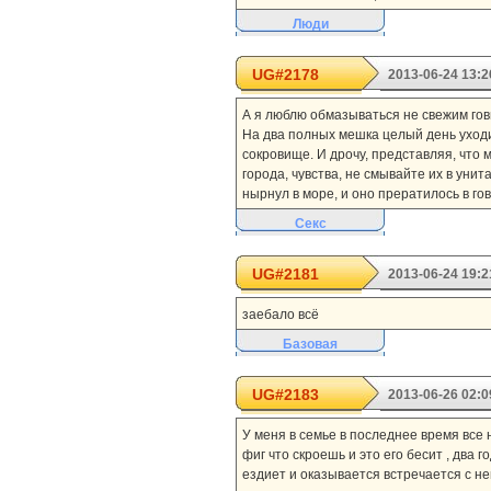
Люди
UG#2178
2013-06-24 13:2
А я люблю обмазываться не свежим говн
На два полных мешка целый день уходит
сокровище. И дрочу, представляя, что 
города, чувства, не смывайте их в унит
нырнул в море, и оно прератилось в гов
Секс
UG#2181
2013-06-24 19:2
заебало всё
Базовая
UG#2183
2013-06-26 02:0
У меня в семье в последнее время все н
фиг что скроешь и это его бесит , два г
ездиет и оказывается встречается с ней