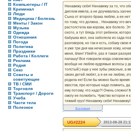
Компьютеры / IT
Ненавижу себя! Ненавижу за то, что об
Криминал
диплом имела, а не доучивалась заочно 
Люди
Сына от второго брака люблю, а ее нет 
Медицина / Болезнь
по тому, что должна... Ненавижу это ве
Менты / Закон
растолстела как корова, все болело. Эт
Музыка
Одежда
охото, а тут блядь этот ребенок, кот
Отношения
бабушка мол, она заболела из сада поз
Погода
разговоров, но так и есть, собаку сво
Политика
я уже три дня как нечесаная хожу, ночам
Праздники
меня, блин! Убейте, раз я такая разхуе
Работа / Коллеги
папашу! Все говорили когда совсем мале
Реклама
вообще не люблю кудрявые волосы у дет
Родня
толстый:) еще у нее зубы ужасные, а ве
Секс
Советы и
своих детей любят, а я ее не люблю, эт
советующие
родила ее! Если бы можно было время в
ТВ / СМИ
хвостов, про которые надо помнить, да
Торговля
ему потому, что надо?! Очень сложно! М
Транспорт / Дороги
смогу ее полюбить. Чувство которое я к
Учеба
тяжкий груз! Ненавижу себя! Ненавижу! 
Части тела
Полезное
Базовая
UG#2224
2013-08-28 21:1