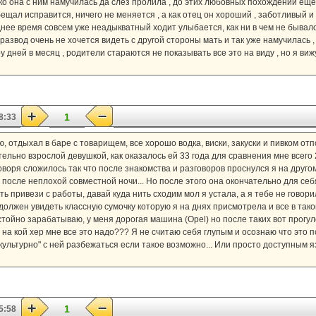
ько она с ним намучилась да слез пролила , до этих любовных похождений ещ
бещал исправится, ничего не меняется , а как отец он хороший , заботливый и 
нее время совсем уже неадыкватный ходит улыбается, как ни в чем не бывало 
развод очень не хочется видеть с другой стороны мать и так уже намучилась , 
у дней в месяц , родители стараются не показывать все это на виду , но я виж
1
8:33
, отдыхал в баре с товарищем, все хорошо водка, виски, закуски и пивком от
тельно взрослой девушкой, как оказалось ей 33 года для сравнения мне всего
воря сложилось так что после знакомства и разговоров проснулся я на друго
сле неплохой совместной ночи... Но после этого она окончательно для себя
еть привези с работы, давай куда нить сходим мол я устала, а я тебе не гово
олжен увидеть классную сумочку которую я на днях присмотрела и все в таком
тойно зарабатываю, у меня дорогая машина (Opel) но после таких вот прогул
с на кой хер мне все это надо??? Я не считаю себя глупым и осознаю что это 
к "культурно" с ней разбежаться если такое возможно... Или просто доступным
1
5:58