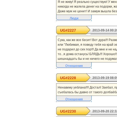
Я не живу! Я реально существую! У мен
никогда не жалела денег на подорки, 
Даже муж не ценит! И замуж вышла без лю
Люди
UG#2227
2013-09-14 00:2
Сука, как же все бесит! Вот дура!!! Ра
или "Любимая, я поведу тебя на край зем
не подарил до сих пор!!! Да мне и не на
то...я дома останусь! БЛЯДЬ!!! Хорошо
шешнадцать бы и не ничего не подумала.
Отношения
UG#2228
2013-09-19 08:0
Ненавижу уеблана!!!! Достал! Заебал, п
съебалась бы давно от такого долбаёба
Отношения
UG#2230
2013-09-20 22:3