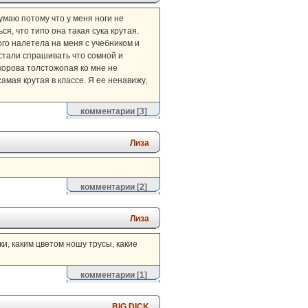
умаю потому что у меня ноги не
ся, что типо она такая сука крутая.
ого налетела на меня с учебником и
 стали спрашивать что сомной и
 корова толстожопая ко мне не
самая крутая в классе. Я ее ненавижу,
комментарии
[3]
Лиза
комментарии
[2]
Лиза
и, каким цветом ношу трусы, какие
комментарии
[1]
BIG DICK