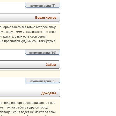
комментарии
[3]
Вован Кротов
бераю в него все говно которое вижу.
рячую воду…ммм и сваливаю в нее свое
 думать, у них есть свои семьи,
мне преснился чудный сон, как будто я
комментарии
[10]
Забыл
комментарии
[0]
Доходяга
т когда она его распрашивает, от нее
ет , он на работу в другой город
как пацан себя ведет не может за свои