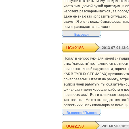
поступки ответить , маму предал, скол
часто пил , домой бухой приходил , и о
человеке разочаровываться , за послед
даже не знаю как исправить ситуацию , 
скажет. Я очень редко бываю дома , пар
семья распадается на части
Базовая
UG#2186
2013-07-01 13:0
Попал в непростую (для меня) ситуацию
этих "лакомств" познакомился с относи
привлекательной наружности, короче го
КАК В ТУПЫХ СЕРИАЛАХ) признаю что по
понеслааась!!!! Отвези на работу, встр
вблизи моей работы?, ты обязательно д
финансах у меня хорошая работа я дос
поизносилась!!! Вот и возникает вопро
так сказать... Может кто подскажет ка
совести??? Всех благодарю за помощь
Выпивка / Пьянка
UG#2190
2013-07-02 18:5