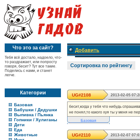
Что это за сайт?
Добавить
Тебя всё достало, надоело, что-
то раздражает, или попросту
Сортировка по рейтингу
говоря, бесит? Тут все такие.
Поделись с нами, и станет
легче.
Категории
UG#2108
2013-02-05 07:2
Базовая
бесит,когда у тебя что нибудь спрашив
Бабушки / Дедушки
не понял,то какого хуя ты у меня не п
Выпивка / Пьянка
Гопники / Хулиганы
Базовая
Дети
Еда
Животные
UG#2110
2013-02-07 07:0
Инет