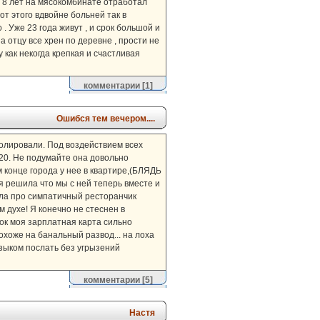
е 8 лет на мясокомбинате отработал
от этого вдвойне больней так в
. Уже 23 года живут , и срок большой и
а отцу все хрен по деревне , прости не
у как некогда крепкая и счастливая
комментарии
[1]
Ошибся тем вечером....
полировали. Под воздействием всех
 20. Не подумайте она довольно
м конце города у нее в квартире,(БЛЯДЬ
 решила что мы с ней теперь вместе и
рила про симпатичный ресторанчик
 духе! Я конечно не стеснен в
ок моя зарплатная карта сильно
похоже на банальный развод... на лоха
 языком послать без угрызений
комментарии
[5]
Настя