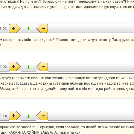
й отпрыск! Ну почему?! Почему они не могут передохнуть на хай разом?! Я и
шие люди и дети в том числе умирают, а с этими мразями нихуя случиться не
1
2:01
кто просто любит своих детей. У меня тоже дети, а чувств нету. Так трудно ж
..
1
3:02
трубу,теперь эти ебаные сантехники испоганили всю хату,пидорги конченные!!
хернёй страдать.Ещё хозяйка суёт свой ебаный нос куда не надо,а точнее в 
бами,чтоб ничего не спиздили!Не могу найти себе места,на работе весь день
1
0:14
торых что-то заебало. Серьезно, если заебало, то делай, чтобы такого не бы
аки, КАКАЯ-ТА ХУЙНЯ ЗАЕБАЛА, идите на хуй.