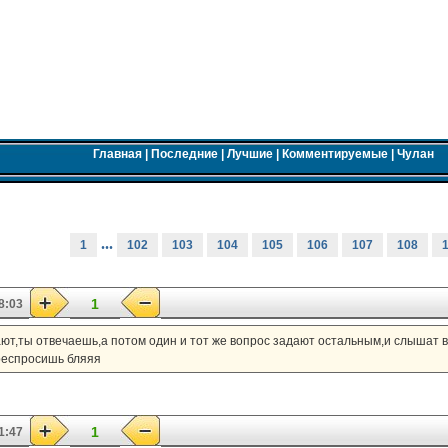
Главная
|
Последние
|
Лучшие
|
Комментируемые
|
Чулан
...
1
102
103
104
105
106
107
108
1
8:03
ают,ты отвечаешь,а потом один и тот же вопрос задают остальным,и слышат в
ереспросишь бляяя
1
1:47