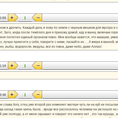
1
6:08
ом и дрочить. Каждый день я хожу по земле с черным мешком для мусора и со
. Зато, когда после тяжёлого дня я прихожу домой, иду в ванну, включаю го
меня поглотил единый организм говно. Мне вообще кажется, что какашки, умеют
аз, лучше приютите у себя, говорите с ними, ласкайте их…. А вчера в ванной, 
но, рыбы, водоросли, медузы, все из говна, даже небо, даже Аллах!.
1
1:19
1
9:46
е слава богу, отец уже второй раз изменяет матери чуть ли на куй не посылае
ода назад такая хрень была. , вроде все рассосалось человеку на ум пошло но н
 уже полгода, а от меня скрывает и говорит что ничего нет , это так ерунда , 