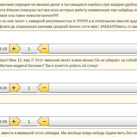
заказчики сидящие на мешках денег и пытающиеся наебать при каждом удобн
эта ёбаная показуха гастэра изза которых работу нормальную хер найдёшь х
кое она говно невоспитанное!!!!!!
из неё лезет с завидной регулярностью !с !!!!!!!!!!!! а в глобальном смысле к
ё флаги да социальная реклама средний бизнес сети жрут ЗАЕБАЛО!жить то ка
1
6:18
ат! Мне 15, ему 7! Этот чмошник лезет в мою жизнь! Он не убирает за собой!
Жуткая жадина! Бесииит! Так и хочется уебать об стену!
1
4:20
1
2:49
, вместе в мамашей этого ублюдка. Мы вообще когда-нибудь будем жить без н