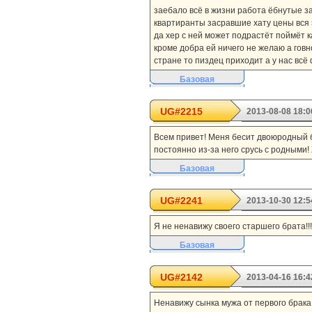
заебало всё в жизни работа ёбнутые 
квартиранты засравшие хату цены вся 
да хер с ней может подрастёт поймёт ка
кроме добра ей ничего не желаю а говно 
стране то пиздец приходит а у нас вс
Базовая
UG#2215
2013-08-08 18:0
Всем привет! Меня бесит двоюродный бр
постоянно из-за него срусь с родными! 
Базовая
UG#2241
2013-10-30 12:5
Я не ненавижу своего старшего брата!!!
Базовая
UG#2142
2013-04-16 16:4
Ненавижу сынка мужа от первого брака