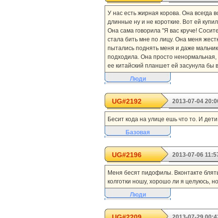
У нас есть жирная корова. Она всегда 
длинные ну и не короткие. Вот ей купил
Она сама говорила "Я вас круче! Сосите
стала бить мне по лицу. Она меня жест
пытались поднять меня и даже мальчики
подходила. Она просто ненормальная, то
ее китайский планшет ей засунула бы в
Люди
UG#2192
2013-07-04 20:0
Бесит кода на улице ешь что то. И дети
Базовая
UG#2196
2013-07-06 11:5
Меня бесят пидофилы. Вконтакте блять
колготки ношу, хорошо ли я целуюсь, н
Люди
UG#2209
2013-07-29 00:4