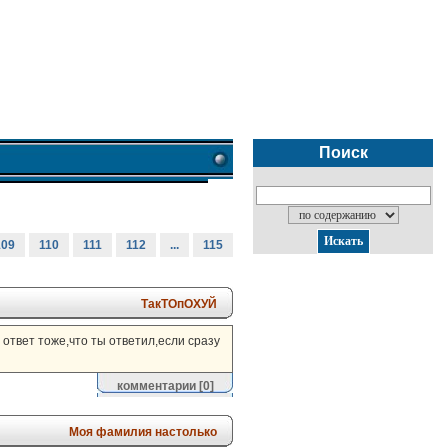
Поиск
109
110
111
112
...
115
ТакТОпОХУЙ
 ответ тоже,что ты ответил,если сразу
комментарии
[0]
Моя фамилия настолько