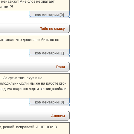
х ненавижу! Мне слов не хватает
 может?!
комментарии
[0]
Тебе не скажу
ить зная, что должна любить но не
комментарии
[1]
Рони
!За сутки так нехуя и не
холодильник,хули мы же на работе,кто-
,а дома шарятся черти всякие,заебали!
комментарии
[0]
Аноним
ло, решай, исправляй, А НЕ НОЙ В