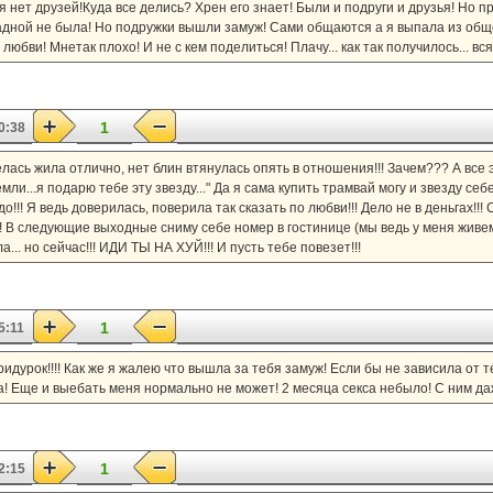
я нет друзей!Куда все делись? Хрен его знает! Были и подруги и друзья! Но п
жадной не была! Но подружки вышли замуж! Сами общаются а я выпала из обще
бви! Мнетак плохо! И не с кем поделиться! Плачу... как так получилось... вся 
1
0:38
звелась жила отлично, нет блин втянулась опять в отношения!!! Зачем??? А все 
ли...я подарю тебе эту звезду..." Да я сама купить трамвай могу и звезду себе
до!!! Я ведь доверилась, поверила так сказать по любви!!! Дело не в деньгах!!! 
!!! В следующие выходные сниму себе номер в гостинице (мы ведь у меня живем
.. но сейчас!!! ИДИ ТЫ НА ХУЙ!!! И пусть тебе повезет!!!
1
5:11
ридурок!!!! Как же я жалею что вышла за тебя замуж! Если бы не зависила от 
! Еще и выебать меня нормально не может! 2 месяца секса небыло! С ним даж
1
2:15