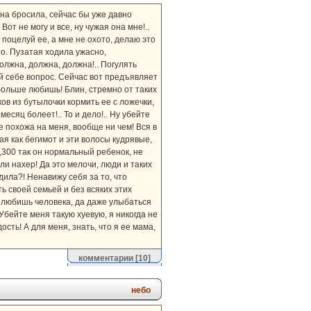
ина бросила, сейчас бы уже давно
от не могу и все, ну чужая она мне!..
 поцелуй ее, а мне не охото, делаю это
то. Пузатая ходила ужасно,
должна, должна, должна!.. Погулять
й себе вопрос. Сейчас вот предъявляет
 больше любишь! Блин, стремно от таких
ов из бутылочки кормить ее с ложечки,
месяц болеет!.. То и дело!.. Ну убейте
не похожа на меня, вообще ни чем! Вся в
ая как бегимот и эти волосы кудрявые,
2,300 так он нормальный ребенок, не
или нахер! Да это мелочи, люди и таких
дила?! Ненавижу себя за то, что
ь своей семьей и без всяких этих
о любишь человека, да даже улыбаться
 Убейте меня такую хуевую, я никогда не
сть! А для меня, знать, что я ее мама,
комментарии
[10]
небо