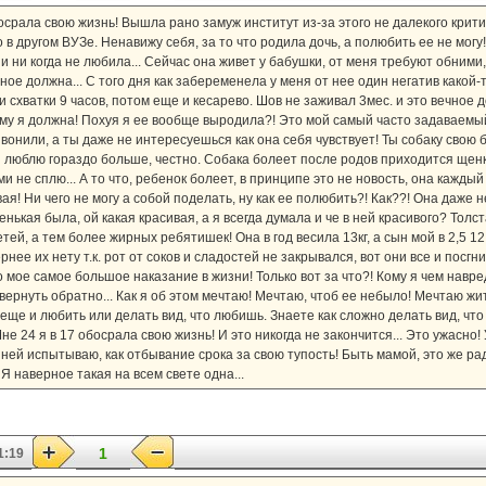
осрала свою жизнь! Вышла рано замуж институт из-за этого не далекого крит
в другом ВУЗе. Ненавижу себя, за то что родила дочь, а полюбить ее не могу! В
и ни когда не любила... Сейчас она живет у бабушки, от меня требуют обними,
чное должна... С того дня как забеременела у меня от нее один негатив какой-
и схватки 9 часов, потом еще и кесарево. Шов не заживал 3мес. и это вечное 
орому я должна! Похуя я ее вообще выродила?! Это мой самый часто задаваемы
вонили, а ты даже не интересуешься как она себя чувствует! Ты собаку свою
ю я люблю гораздо больше, честно. Собака болеет после родов приходится щенк
и не сплю... А то что, ребенок болеет, в принципе это не новость, она каждый 
вая! Ни чего не могу а собой поделать, ну как ее полюбить?! Как??! Она даже 
нькая была, ой какая красивая, а я всегда думала и че в ней красивого? Толст
ей, а тем более жирных ребятишек! Она в год весила 13кг, а сын мой в 2,5 1
рнее их нету т.к. рот от соков и сладостей не закрывался, вот они все и посгн
о мое самое большое наказание в жизни! Только вот за что?! Кому я чем навре
ернуть обратно... Как я об этом мечтаю! Мечтаю, чтоб ее небыло! Мечтаю жит
 еще и любить или делать вид, что любишь. Знаете как сложно делать вид, чт
не 24 я в 17 обосрала свою жизнь! И это никогда не закончится... Это ужасно!
 ней испытываю, как отбывание срока за свою тупость! Быть мамой, это же радо
Я наверное такая на всем свете одна...
1
1:19