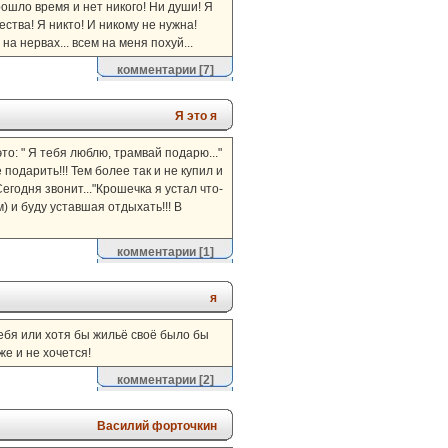
рошло время и нет никого! Ни души! Я
ства! Я никто! И никому не нужна!
на нервах... всем на меня похуй...
комментарии
[7]
Я это я
это: " Я тебя люблю, трамвай подарю..."
 подарить!!! Тем более так и не купил и
Сегодня звонит..."Крошечка я устал что-
) и буду уставшая отдыхать!!! В
комментарии
[1]
я
тебя или хотя бы жильё своё было бы
е и не хочется!
комментарии
[2]
Василий форточкин