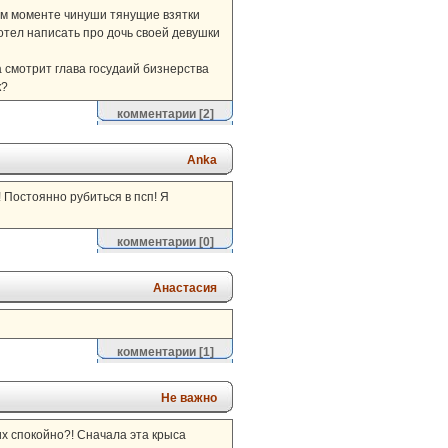
ом моменте чинуши тянущие взятки
отел написать про дочь своей девушки
уда смотрит глава госудаий бизнерства
к?
комментарии
[2]
Anka
 Постоянно рубиться в псп! Я
комментарии
[0]
Анастасия
комментарии
[1]
Не важно
их спокойно?! Сначала эта крыса