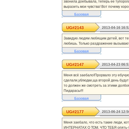
звонила доебывала, теперь ее тупороги
выразить мои чувства! Вот почему хоро
Базовая
UG#2143
2013-04-16 16:5
Завидую людям любящим детей, вот тем 
любишь. Только раздражение вызывают.
Базовая
UG#2147
2013-04-23 06:5
Меня всё заебало!Прорвало эту ебучую 
сделали,ублюдки,ща второй день будут 
то должен же смотреть за этими долбоё
Пидарасы!!!
Базовая
UG#2177
2013-06-24 12:5
Меня заебало, что есть такие люди, ко
ИНТЕРНАТАХ О ТОМ, ЧТО ТЕБЯ опять-т