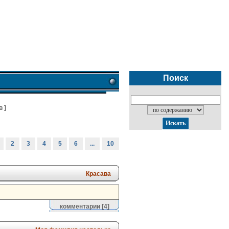
Поиск
в
]
2
3
4
5
6
...
10
Красава
комментарии
[4]