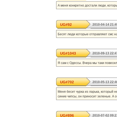
А меня конкретно достали люди, которые 
UG#92
2010-04-14 21:4
Бесят люди которые отправляют смс на 
UG#1043
2010-09-13 22:4
Я сам с Одессы. Вчера мы таки повесил
UG#702
2010-05-13 22:4
Меня бесит чурка из ларька, который не
синие чипсы, он приносит зеленые. А о
UG#896
2010-07-02 09:2