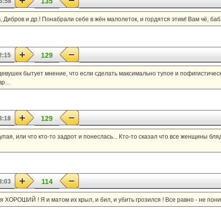
135
3:58
, Дибров и др.! Понабрали себе в жён малолеток, и гордятся этим! Вам чё, ба
129
2:15
девушек бытует мнение, что если сделать максимально тупое и пофигистическо
р...
129
3:18
упая, или что кто-то задрот и понеслась... Кто-то сказал что все женщины бляд
114
3:03
ХОРОШИЙ ! Я и матом их крыл, и бил, и убить грозился ! Все равно - не понимаю