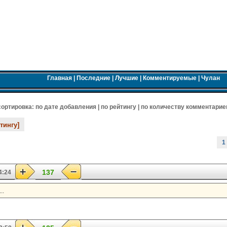
Главная
|
Последние
|
Лучшие
|
Комментируемые
|
Чулан
 cортировка:
по дате добавления
|
по рейтингу
|
по количеству комментарие
тингу]
1
137
4:24
..