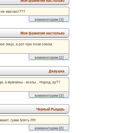
Моя фамилия настолько
б не хватает???
комментарии
[3]
Моя фамилия настолько
е лицо, а рот при этом слегка
комментарии
[2]
Девушка
и, а мужчины - козлы... Народ, ау??
комментарии
[3]
Черный Рыцарь
т, сукки блять !!!!!!
комментарии
[0]