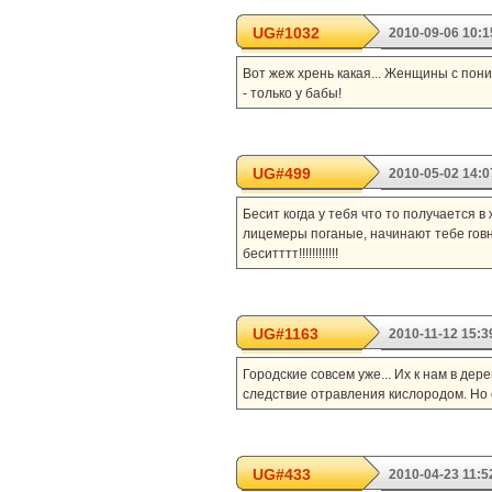
UG#1032
2010-09-06 10:1
Вот жеж хрень какая... Женщины с пони
- только у бабы!
UG#499
2010-05-02 14:0
Бесит когда у тебя что то получается 
лицемеры поганые, начинают тебе говни
беситттт!!!!!!!!!!!!
UG#1163
2010-11-12 15:3
Городские совсем уже... Их к нам в де
следствие отравления кислородом. Но о
UG#433
2010-04-23 11:5